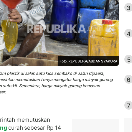
3
4
5
Foto: REPUBLIKA/ABDAN SYAKURA
 plastik di salah satu kios sembako di Jalan Cipaera,
6
merintah memutuskan hanya mengatur harga minyak goreng
uan subsidi. Sementara, harga minyak goreng kemasan
ar.
7
rintah memutuskan
eng
curah sebesar Rp 14