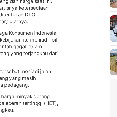
eng dan harga saat ini.
arusnya ketersediaan
ditentukan DPO
r," ujarnya.
aga Konsumen Indonesia
ebijakan itu menjadi "pil
intah gagal dalam
eng yang terjangkau dari
tersebut menjadi jalan
reng yang masih
ra pedagang.
 harga minyak goreng
a eceran tertinggi (HET),
angkau.