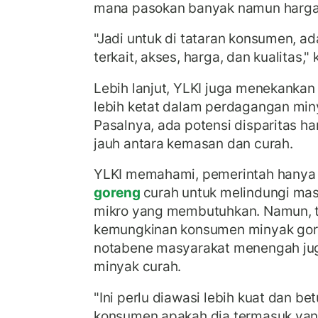
mana pasokan banyak namun harga 
"Jadi untuk di tataran konsumen, ada
terkait, akses, harga, dan kualitas,"
Lebih lanjut, YLKI juga menekanka
lebih ketat dalam perdagangan min
Pasalnya, ada potensi disparitas h
jauh antara kemasan dan curah.
YLKI memahami, pemerintah hany
goreng
curah untuk melindungi mas
mikro yang membutuhkan. Namun, 
kemungkinan konsumen minyak go
notabene masyarakat menengah j
minyak curah.
"Ini perlu diawasi lebih kuat dan be
konsumen apakah dia termasuk ya