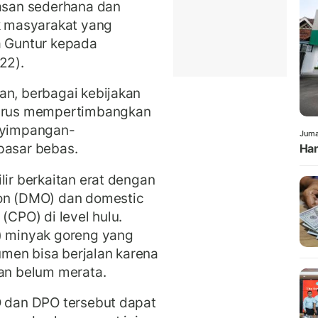
san sederhana dan
 masyarakat yang
a Guntur kepada
22).
an, berbagai kebijakan
 harus mempertimbangkan
enyimpangan-
Juma
pasar bebas.
Han
lir berkaitan erat dengan
ion (DMO) dan domestic
(CPO) di level hulu.
T) minyak goreng yang
men bisa berjalan karena
n belum merata.
O dan DPO tersebut dapat