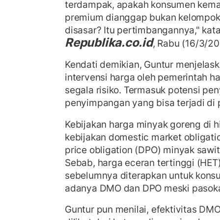
terdampak, apakah konsumen kema
premium dianggap bukan kelompok
disasar? Itu pertimbangannya," kat
Republika.co.id
, Rabu (16/3/20
Kendati demikian, Guntur menjelask
intervensi harga oleh pemerintah
segala risiko. Termasuk potensi p
penyimpangan yang bisa terjadi di 
Kebijakan harga minyak goreng di hi
kebijakan domestic market obligat
price obligation (DPO) minyak sawit 
Sebab, harga eceran tertinggi (HE
sebelumnya diterapkan untuk konsu
adanya DMO dan DPO meski pasoka
Guntur pun menilai, efektivitas DM