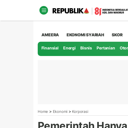
AMEERA
EKONOMI SYARIAH
SKOR
Finansial
Energi
Bisnis
Pertanian
Oto
>
>
Home
Ekonomi
Korporasi
Pemerintah Hanya