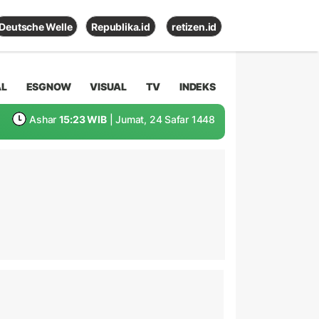
Deutsche Welle
Republika.id
retizen.id
AL
ESGNOW
VISUAL
TV
INDEKS
Ashar
15:23 WIB
| Jumat, 24 Safar 1448