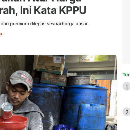
ah, Ini Kata KPPU
an premium dilepas sesuai harga pasar.
a
Ter
1
2