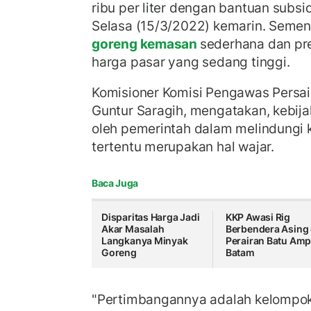
ribu per liter dengan bantuan subs
Selasa (15/3/2022) kemarin. Semen
goreng kemasan
sederhana dan pr
harga pasar yang sedang tinggi.
Komisioner Komisi Pengawas Persa
Guntur Saragih, mengatakan, kebij
oleh pemerintah dalam melindungi
tertentu merupakan hal wajar.
Baca Juga
Disparitas Harga Jadi
KKP Awasi Rig
Akar Masalah
Berbendera Asing 
Langkanya Minyak
Perairan Batu Amp
Goreng
Batam
"Pertimbangannya adalah kelompok