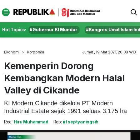
Hot Topics:
#Gubernur BI Mundur
#Kongres Umat Islam In
Ekonomi
Korporasi
Jumat , 19 Mar 2021, 20:08 WIB
Kemenperin Dorong
Kembangkan Modern Halal
Valley di Cikande
KI Modern Cikande dikelola PT Modern
Industrial Estate sejak 1991 seluas 3.175 ha
Red:
Hiru Muhammad
Rep:
iit septyaningsih