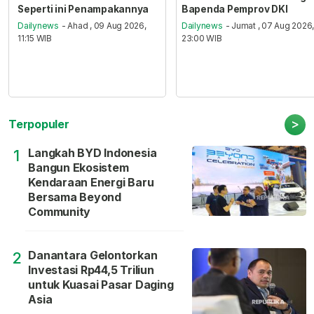
Seperti ini Penampakannya
Bapenda Pemprov DKI
Dailynews
- Ahad , 09 Aug 2026,
Dailynews
- Jumat , 07 Aug 2026
11:15 WIB
23:00 WIB
>
Terpopuler
Langkah BYD Indonesia
1
Bangun Ekosistem
Kendaraan Energi Baru
Bersama Beyond
Community
Danantara Gelontorkan
2
Investasi Rp44,5 Triliun
untuk Kuasai Pasar Daging
Asia