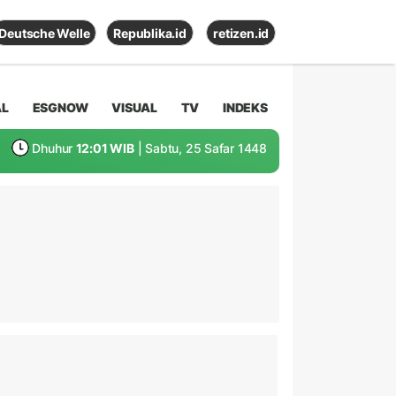
Deutsche Welle
Republika.id
retizen.id
AL
ESGNOW
VISUAL
TV
INDEKS
Dhuhur
12:01 WIB
| Sabtu, 25 Safar 1448