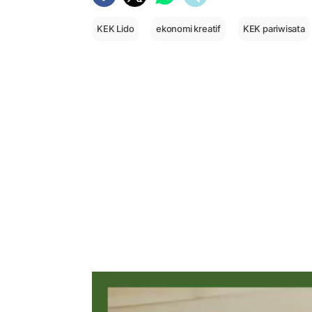
KEK Lido
ekonomi kreatif
KEK pariwisata