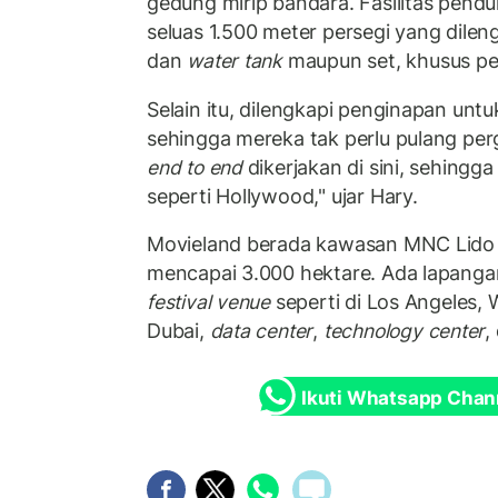
gedung mirip bandara. Fasilitas pend
seluas 1.500 meter persegi yang dilen
dan
water tank
maupun set, khusus pe
Selain itu, dilengkapi penginapan untuk 
sehingga mereka tak perlu pulang per
end to end
dikerjakan di sini, sehingga 
seperti Hollywood," ujar Hary.
Movieland berada kawasan MNC Lido C
mencapai 3.000 hektare. Ada lapanga
festival venue
seperti di Los Angeles, 
Dubai,
data center
,
technology center
,
Ikuti Whatsapp Chan