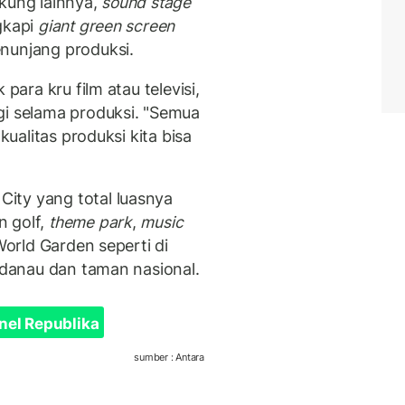
ukung lainnya,
sound stage
gkapi
giant green screen
nunjang produksi.
para kru film atau televisi,
gi selama produksi. "Semua
kualitas produksi kita bisa
ity yang total luasnya
n golf,
theme park
,
music
World Garden seperti di
 danau dan taman nasional.
nel Republika
sumber : Antara