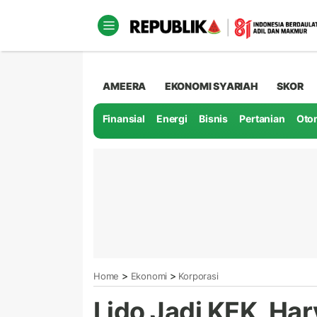
AMEERA
EKONOMI SYARIAH
SKOR
Finansial
Energi
Bisnis
Pertanian
Oto
>
>
Home
Ekonomi
Korporasi
Lido Jadi KEK, Har