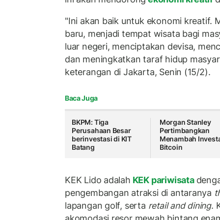
"Ini akan baik untuk ekonomi kreatif.
baru, menjadi tempat wisata bagi ma
luar negeri, menciptakan devisa, menc
dan meningkatkan taraf hidup masyarak
keterangan di Jakarta, Senin (15/2).
Baca Juga
BKPM: Tiga
Morgan Stanley
Perusahaan Besar
Pertimbangkan
berinvestasi di KIT
Menambah Investa
Batang
Bitcoin
KEK Lido adalah
KEK pariwisata
denga
pengembangan atraksi di antaranya
t
lapangan golf, serta
retail and dining
.
akomodasi resor mewah bintang enam,