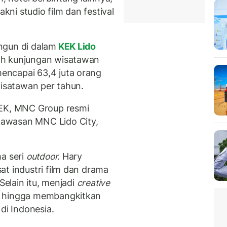
ni studio film dan festival
ngun di dalam
KEK Lido
ah kunjungan wisatawan
encapai 63,4 juta orang
wisatawan per tahun.
KEK, MNC Group resmi
awasan MNC Lido City,
ma seri
outdoor.
Hary
at industri film dan drama
Selain itu, menjadi
creative
a hingga membangkitkan
di Indonesia.