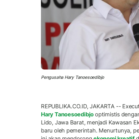
Pengusaha Hary Tanoesoedibjo
REPUBLIKA.CO.ID, JAKARTA -- Execu
Hary Tanoesoedibjo
optimistis denga
Lido, Jawa Barat, menjadi Kawasan 
baru oleh pemerintah. Menurtunya, 
ini akan mendorong
ekonomi kreatif
d