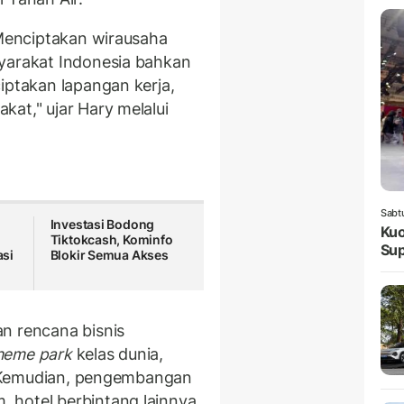
 Menciptakan wirausaha
syarakat Indonesia bahkan
iptakan lapangan kerja,
at," ujar Hary melalui
Sabt
Investasi Bodong
Kuo
Tiktokcash, Kominfo
Sup
si
Blokir Semua Akses
n rencana bisnis
heme park
kelas dunia,
 Kemudian, pengembangan
 hotel berbintang lainnya,