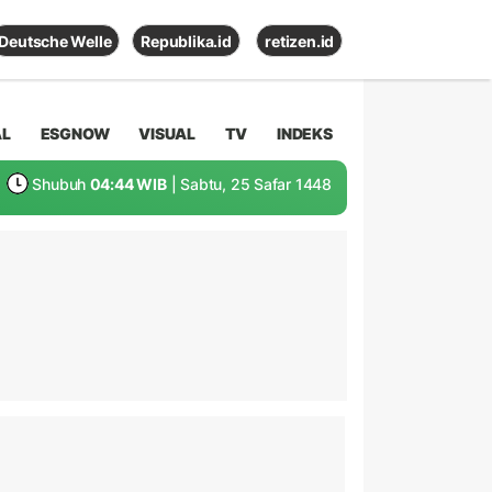
Deutsche Welle
Republika.id
retizen.id
AL
ESGNOW
VISUAL
TV
INDEKS
Shubuh
04:44 WIB
| Sabtu, 25 Safar 1448