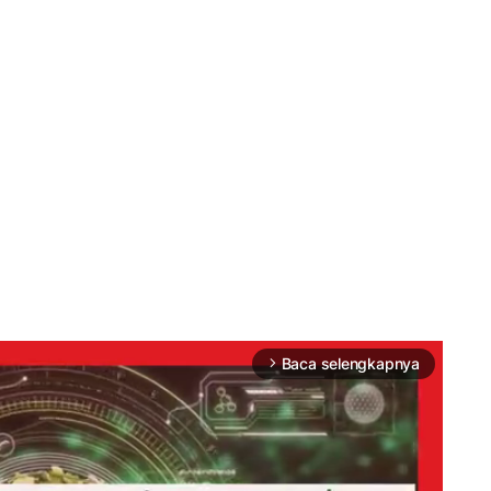
Baca selengkapnya
arrow_forward_ios