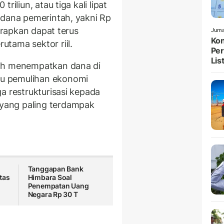
riliun, atau tiga kali lipat
 dana pemerintah, yakni Rp
harapkan dapat terus
Juma
Kon
tama sektor riil.
Per
List
tah menempatkan dana di
u pemulihan ekonomi
a restrukturisasi kepada
yang paling terdampak
Tanggapan Bank
tas
Himbara Soal
Penempatan Uang
Negara Rp 30 T