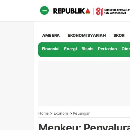
AMEERA
EKONOMI SYARIAH
SKOR
Finansial
Energi
Bisnis
Pertanian
Oto
>
>
Home
Ekonomi
Keuangan
Menkeu: Penyalura