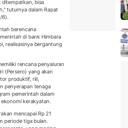
g ditempatkan, bisa
iah," tuturnya dalam Rapat
/6).
ntah berencana
erintah di bank Himbara
pi, realisasinya bergantung
emiliki rencana penyaluran
ri (Persero) yang akan
 produktif, riil,
n penyerapan tenaga
rogram pemerintah dalam
 ekonomi kerakyatan.
irakan mencapai Rp 21
m periode tiga bulan.