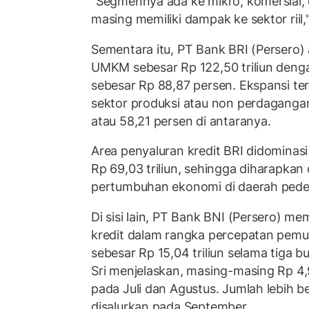
"Segmennya ada ke mikro, komersial,
masing memiliki dampak ke sektor riil,"
Sementara itu, PT Bank BRI (Persero) 
UMKM sebesar Rp 122,50 triliun deng
sebesar Rp 88,87 persen. Ekspansi te
sektor produksi atau non perdagangan 
atau 58,21 persen di antaranya.
Area penyaluran kredit BRI didominas
Rp 69,03 triliun, sehingga diharapka
pertumbuhan ekonomi di daerah pede
Di sisi lain, PT Bank BNI (Persero) me
kredit dalam rangka percepatan pemu
sebesar Rp 15,04 triliun selama tiga b
Sri menjelaskan, masing-masing Rp 4,9
pada Juli dan Agustus. Jumlah lebih besa
disalurkan pada September.