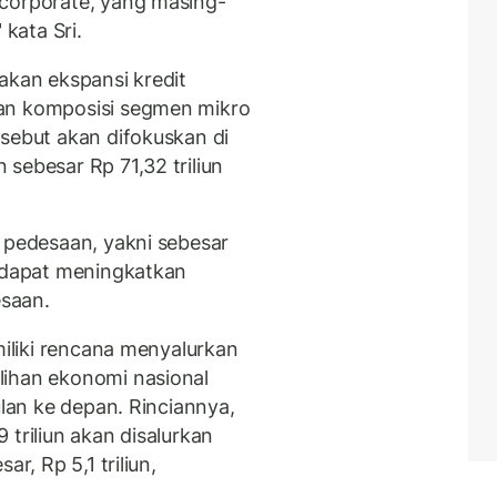
 corporate, yang masing-
 kata Sri.
akan ekspansi kredit
an komposisi segmen mikro
rsebut akan difokuskan di
sebesar Rp 71,32 triliun
i pedesaan, yakni sebesar
n dapat meningkatkan
saan.
miliki rencana menyalurkan
lihan ekonomi nasional
ulan ke depan. Rinciannya,
 triliun akan disalurkan
r, Rp 5,1 triliun,