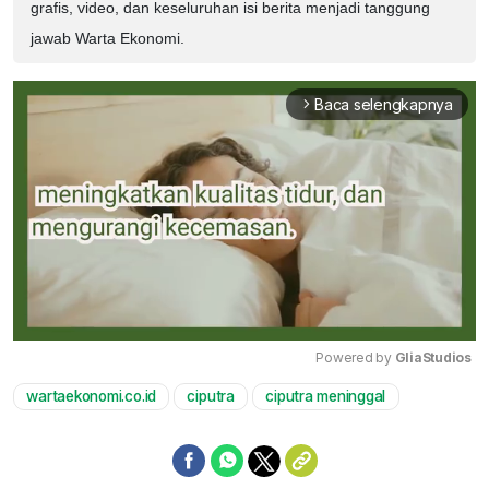
grafis, video, dan keseluruhan isi berita menjadi tanggung
jawab Warta Ekonomi.
Baca selengkapnya
arrow_forward_ios
Powered by 
GliaStudios
wartaekonomi.co.id
ciputra
ciputra meninggal
Mute