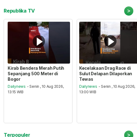
>
Republika TV
Kirab Bendera Merah Putih
Kecelakaan Drag Race di
Sepanjang 500 Meter di
Sulut Delapan Dilaporkan
Bogor
Tewas
Dailynews
- Senin , 10 Aug 2026,
Dailynews
- Senin , 10 Aug 2026,
13:15 WIB
13:00 WIB
>
Terpopuler