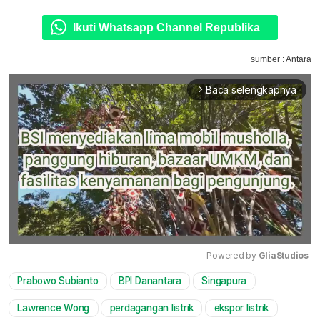
Ikuti Whatsapp Channel Republika
sumber : Antara
Baca selengkapnya
arrow_forward_ios
Powered by 
GliaStudios
Prabowo Subianto
BPI Danantara
Singapura
Mute
Lawrence Wong
perdagangan listrik
ekspor listrik