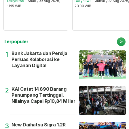
Dailynews
- Ahad , 09 Aug 2026,
Dailynews
- Jumat , 07 Aug 2026
11:15 WIB
23:00 WIB
>
Terpopuler
Bank Jakarta dan Persija
1
Perluas Kolaborasi ke
Layanan Digital
KAI Catat 14.890 Barang
2
Penumpang Tertinggal,
Nilainya Capai Rp10,84 Miliar
New Daihatsu Sigra 1.2R
3