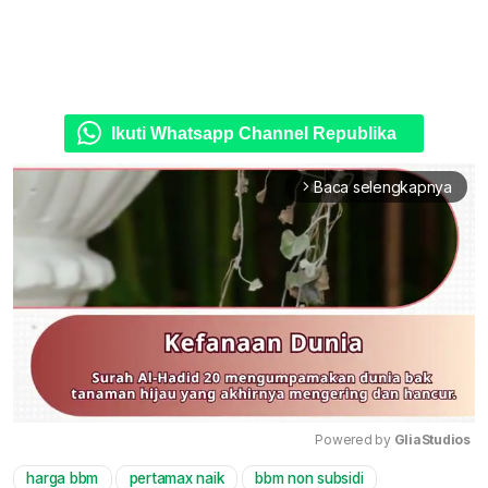
Ikuti Whatsapp Channel Republika
Baca selengkapnya
arrow_forward_ios
Powered by 
GliaStudios
harga bbm
pertamax naik
bbm non subsidi
Mute