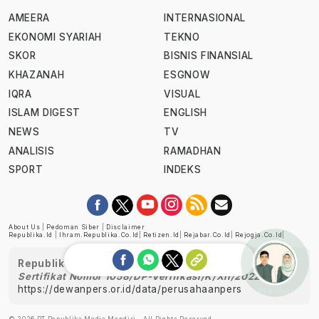
AMEERA
INTERNASIONAL
EKONOMI SYARIAH
TEKNO
SKOR
BISNIS FINANSIAL
KHAZANAH
ESGNOW
IQRA
VISUAL
ISLAM DIGEST
ENGLISH
NEWS
TV
ANALISIS
RAMADHAN
SPORT
INDEKS
About Us
|
Pedoman Siber
|
Disclaimer
Republika.id
|
Ihram.republika.co.id
|
Retizen.id
|
Rejabar.co.id
|
Rejogja.co.id
|
Republika telah diverifikasi oleh Dewan Pers
Sertifikat Nomor 1058/DP-Verifikasi/K/XII/2022
https://dewanpers.or.id/data/perusahaanpers
Ask me!