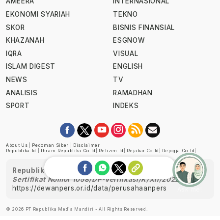
AMEERA
INTERNASIONAL
EKONOMI SYARIAH
TEKNO
SKOR
BISNIS FINANSIAL
KHAZANAH
ESGNOW
IQRA
VISUAL
ISLAM DIGEST
ENGLISH
NEWS
TV
ANALISIS
RAMADHAN
SPORT
INDEKS
About Us
|
Pedoman Siber
|
Disclaimer
Republika.id
|
Ihram.republika.co.id
|
Retizen.id
|
Rejabar.co.id
|
Rejogja.co.id
|
Republika telah diverifikasi oleh Dewan Pers
Sertifikat Nomor 1058/DP-Verifikasi/K/XII/2022
https://dewanpers.or.id/data/perusahaanpers
Ask me!
© 2026 PT Republika Media Mandiri - All Rights Reserved.