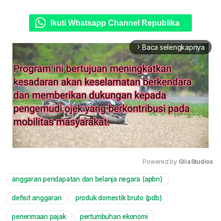
Ikuti Whatsapp Channel Republika
Baca selengkapnya
arrow_forward_ios
Powered by 
GliaStudios
anggaran pendapatan dan belanja negara (apbn)
Mute
defisit anggaran
produk domestik bruto (pdb)
penerimaan pajak
pertumbuhan ekonomi