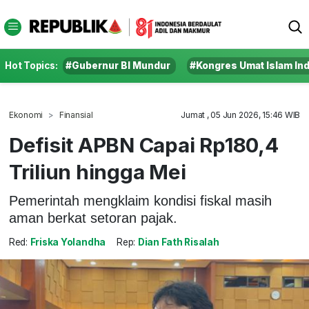
Hot Topics:
#Gubernur BI Mundur
#Kongres Umat Islam In
Ekonomi
Finansial
Jumat , 05 Jun 2026, 15:46 WIB
Defisit APBN Capai Rp180,4
Triliun hingga Mei
Pemerintah mengklaim kondisi fiskal masih
aman berkat setoran pajak.
Red:
Friska Yolandha
Rep:
Dian Fath Risalah