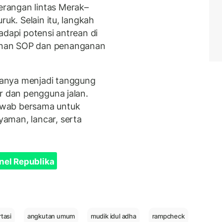
rangan lintas Merak–
ruk. Selain itu, langkah
adapi potensi antrean di
unan SOP dan penanganan
anya menjadi tanggung
r dan pengguna jalan.
awab bersama untuk
aman, lancar, serta
nel Republika
tasi
angkutan umum
mudik idul adha
rampcheck