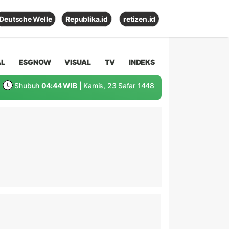
Deutsche Welle
Republika.id
retizen.id
AL
ESGNOW
VISUAL
TV
INDEKS
Shubuh
04:44 WIB
| Kamis, 23 Safar 1448