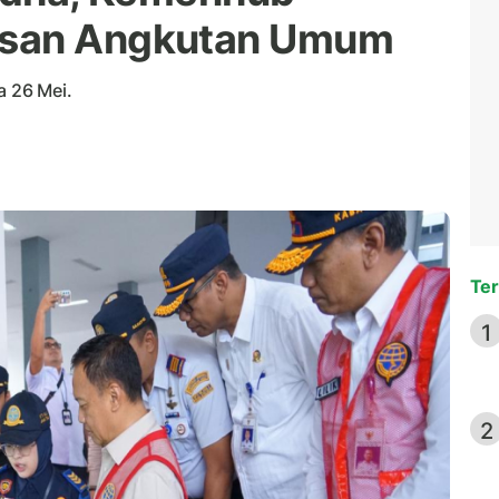
asan Angkutan Umum
a 26 Mei.
Ter
1
2