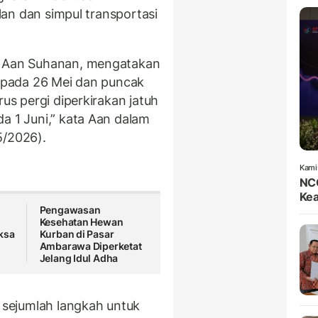
alan dan simpul transportasi
, Aan Suhanan, mengatakan
i pada 26 Mei dan puncak
rus pergi diperkirakan jatuh
a 1 Juni,” kata Aan dalam
5/2026).
Kami
NCC
Kea
Pengawasan
Kesehatan Hewan
ksa
Kurban di Pasar
Ambarawa Diperketat
Jelang Idul Adha
sejumlah langkah untuk