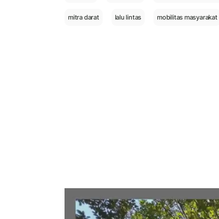
mitra darat
lalu lintas
mobilitas masyarakat