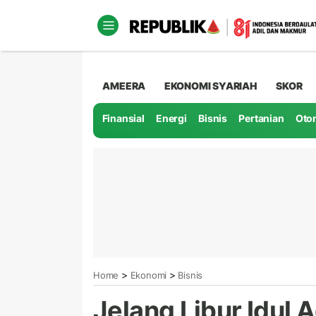
AMEERA
EKONOMI SYARIAH
SKOR
Finansial
Energi
Bisnis
Pertanian
Oto
>
>
Home
Ekonomi
Bisnis
Jelang Libur Idul