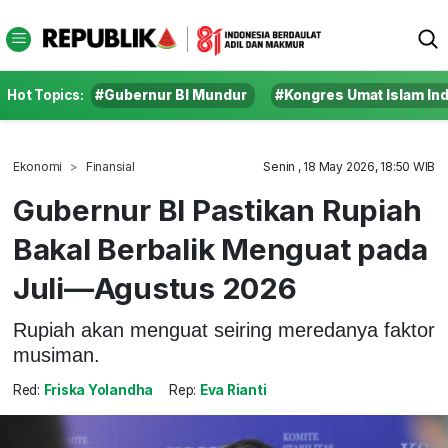
Hot Topics:
#Gubernur BI Mundur
#Kongres Umat Islam In
Ekonomi
Finansial
Senin , 18 May 2026, 18:50 WIB
Gubernur BI Pastikan Rupiah
Bakal Berbalik Menguat pada
Juli—Agustus 2026
Rupiah akan menguat seiring meredanya faktor
musiman.
Red:
Friska Yolandha
Rep:
Eva Rianti