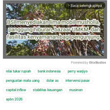
Baca selengkapnya
arrow_forward_ios
Powered by 
GliaStudios
nilai tukar rupiah
bank indonesia
perry warjiyo
Mute
penguatan mata uang
dolar as
intervensi pasar
capital inflow
stabilitas keuangan
musiman
apbn 2026