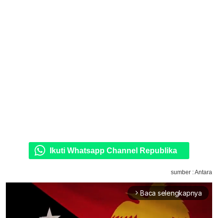
Ikuti Whatsapp Channel Republika
sumber : Antara
Baca selengkapnya
arrow_forward_ios