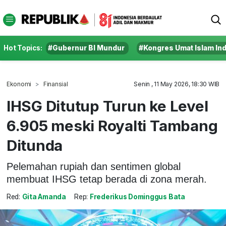
Hot Topics:
#Gubernur BI Mundur
#Kongres Umat Islam In
Ekonomi
Finansial
Senin , 11 May 2026, 18:30 WIB
IHSG Ditutup Turun ke Level
6.905 meski Royalti Tambang
Ditunda
Pelemahan rupiah dan sentimen global
membuat IHSG tetap berada di zona merah.
Red:
Gita Amanda
Rep:
Frederikus Dominggus Bata