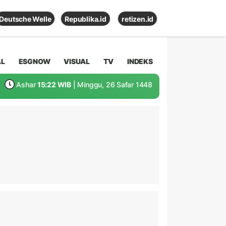
Deutsche Welle
Republika.id
retizen.id
AL
ESGNOW
VISUAL
TV
INDEKS
Ashar
15:22 WIB
| Minggu, 26 Safar 1448