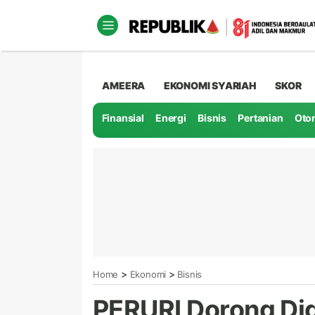
AMEERA
EKONOMI SYARIAH
SKOR
Finansial
Energi
Bisnis
Pertanian
Oto
>
>
Home
Ekonomi
Bisnis
PERURI Dorong Dig