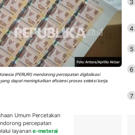
3
4
5
Foto: Antara/Aprillio Akbar
6
nesia (PERURI) mendorong percepatan digitalisasi
 yang dapat meningkatkan efisiensi proses seleksi kerja.
7
ahaan Umum Percetakan
endorong percepatan
lalui layanan
e-meterai