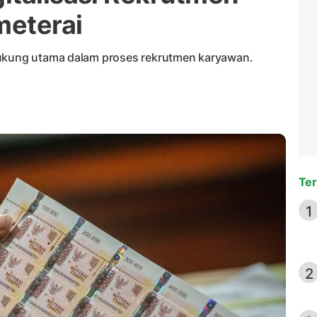
meterai
dukung utama dalam proses rekrutmen karyawan.
Ter
1
2