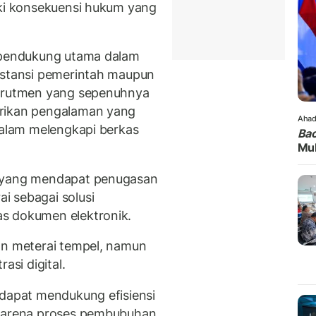
iki konsekuensi hukum yang
i pendukung utama dalam
nstansi pemerintah maupun
ekrutmen yang sepenuhnya
erikan pengalaman yang
Ahad
dalam melengkapi berkas
Bac
Mul
n yang mendapat penugasan
i sebagai solusi
s dokumen elektronik.
an meterai tempel, namun
asi digital.
 dapat mendukung efisiensi
 karena proses pembubuhan