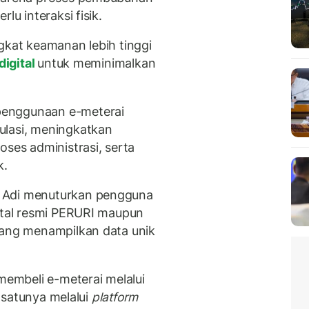
lu interaksi fisik.
ingkat keamanan lebih tinggi
digital
untuk meminimalkan
penggunaan e-meterai
ulasi, meningkatkan
es administrasi, serta
k.
 Adi menuturkan pengguna
ortal resmi PERURI maupun
yang menampilkan data unik
embeli e-meterai melalui
h satunya melalui
platform