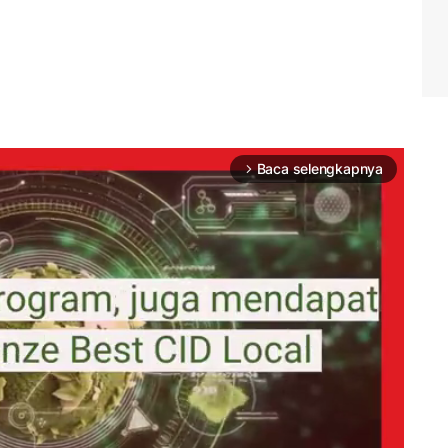
Baca selengkapnya
arrow_forward_ios