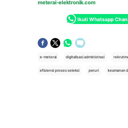
meterai-elektronik.com
Ikuti Whatsapp Chan
e-meterai
digitalisasi administrasi
rekrutm
efisiensi proses seleksi
peruri
keamanan 