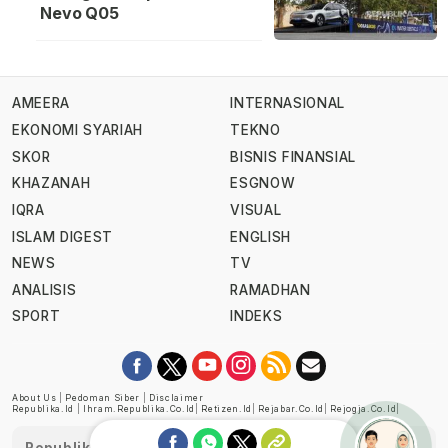
Nevo Q05
AMEERA
INTERNASIONAL
EKONOMI SYARIAH
TEKNO
SKOR
BISNIS FINANSIAL
KHAZANAH
ESGNOW
IQRA
VISUAL
ISLAM DIGEST
ENGLISH
NEWS
TV
ANALISIS
RAMADHAN
SPORT
INDEKS
About Us
|
Pedoman Siber
|
Disclaimer
Republika.id
|
Ihram.republika.co.id
|
Retizen.id
|
Rejabar.co.id
|
Rejogja.co.id
|
Republika telah diverifikasi oleh Dewan Pers