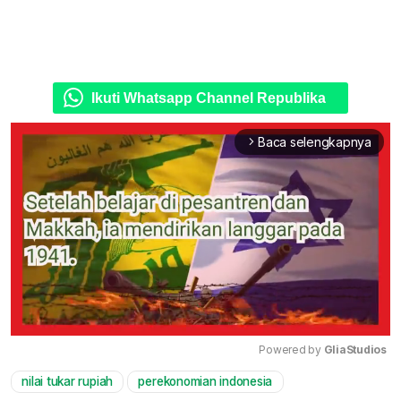
Ikuti Whatsapp Channel Republika
Baca selengkapnya
arrow_forward_ios
Powered by 
GliaStudios
nilai tukar rupiah
perekonomian indonesia
Mute