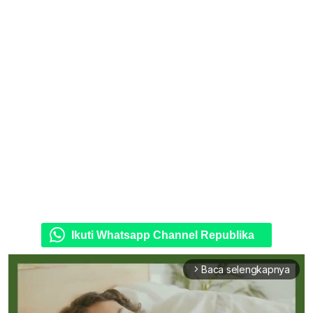
Ikuti Whatsapp Channel Republika
Baca selengkapnya
arrow_forward_ios