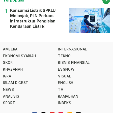
Terpopuler
Konsumsi Listrik SPKLU
1
Melonjak, PLN Perluas
Infrastruktur Pengisian
Kendaraan Listrik
AMEERA
INTERNASIONAL
EKONOMI SYARIAH
TEKNO
SKOR
BISNIS FINANSIAL
KHAZANAH
ESGNOW
IQRA
VISUAL
ISLAM DIGEST
ENGLISH
NEWS
TV
ANALISIS
RAMADHAN
SPORT
INDEKS