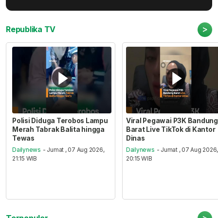
>
Republika TV
Polisi Diduga Terobos Lampu
Viral Pegawai P3K Bandung
Merah Tabrak Balita hingga
Barat Live TikTok di Kantor
Tewas
Dinas
Dailynews
- Jumat , 07 Aug 2026,
Dailynews
- Jumat , 07 Aug 2026
21:15 WIB
20:15 WIB
>