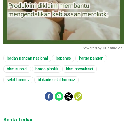
Powered by 
GliaStudios
badan pangan nasional
bapanas
harga pangan
Mute
bbm subsidi
harga plastik
bbm nonsubsidi
selat hormuz
blokade selat hormuz
Berita Terkait