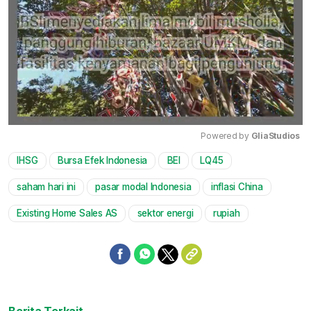
Powered by 
GliaStudios
IHSG
Bursa Efek Indonesia
BEI
LQ45
Mute
saham hari ini
pasar modal Indonesia
inflasi China
Existing Home Sales AS
sektor energi
rupiah