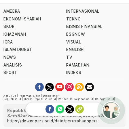
AMEERA
INTERNASIONAL
EKONOMI SYARIAH
TEKNO
SKOR
BISNIS FINANSIAL
KHAZANAH
ESGNOW
IQRA
VISUAL
ISLAM DIGEST
ENGLISH
NEWS
TV
ANALISIS
RAMADHAN
SPORT
INDEKS
About Us
|
Pedoman Siber
|
Disclaimer
Republika.id
|
Ihram.republika.co.id
|
Retizen.id
|
Rejabar.co.id
|
Rejogja.co.id
|
Republika telah diverifikasi oleh Dewan Pers
Sertifikat Nomor 1058/DP-Verifikasi/K/XII/2022
https://dewanpers.or.id/data/perusahaanpers
Ask me!