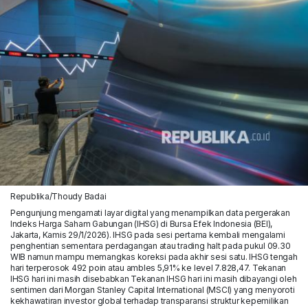
Republika/Thoudy Badai
Pengunjung mengamati layar digital yang menampilkan data pergerakan
Indeks Harga Saham Gabungan (IHSG) di Bursa Efek Indonesia (BEI),
Jakarta, Kamis 29/1/2026). IHSG pada sesi pertama kembali mengalami
penghentian sementara perdagangan atau trading halt pada pukul 09.30
WIB namun mampu memangkas koreksi pada akhir sesi satu. IHSG tengah
hari terperosok 492 poin atau ambles 5,91% ke level 7.828,47. Tekanan
IHSG hari ini masih disebabkan Tekanan IHSG hari ini masih dibayangi oleh
sentimen dari Morgan Stanley Capital International (MSCI) yang menyoroti
kekhawatiran investor global terhadap transparansi struktur kepemilikan