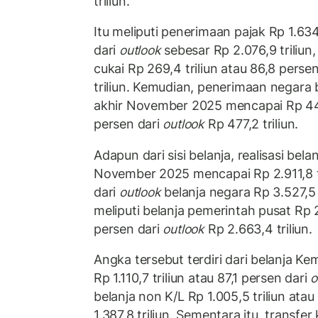
triliun.
Itu meliputi penerimaan pajak Rp 1.634
dari
outlook
sebesar Rp 2.076,9 triliun
cukai Rp 269,4 triliun atau 86,8 perse
triliun. Kemudian, penerimaan negara
akhir November 2025 mencapai Rp 444,
persen dari
outlook
Rp 477,2 triliun.
Adapun dari sisi belanja, realisasi bel
November 2025 mencapai Rp 2.911,8 tr
dari
outlook
belanja negara Rp 3.527,5 t
meliputi belanja pemerintah pusat Rp 2.
persen dari
outlook
Rp 2.663,4 triliun.
Angka tersebut terdiri dari belanja K
Rp 1.110,7 triliun atau 87,1 persen dari
o
belanja non K/L Rp 1.005,5 triliun ata
1.387,8 triliun. Sementara itu, transfer