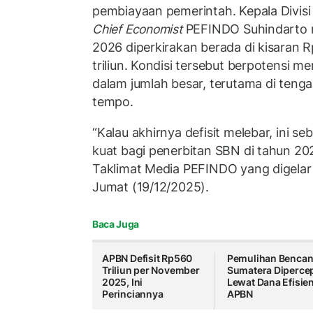
pembiayaan pemerintah. Kepala Divisi
Chief Economist
PEFINDO Suhindarto m
2026 diperkirakan berada di kisaran R
triliun. Kondisi tersebut berpotensi 
dalam jumlah besar, terutama di tenga
tempo.
“Kalau akhirnya defisit melebar, ini se
kuat bagi penerbitan SBN di tahun 20
Taklimat Media PEFINDO yang digelar 
Jumat (19/12/2025).
Baca Juga
APBN Defisit Rp560
Pemulihan Benca
Triliun per November
Sumatera Diperce
2025, Ini
Lewat Dana Efisien
Perinciannya
APBN