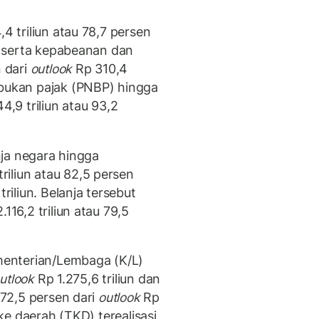
,4 triliun atau 78,7 persen
, serta kepabeanan dan
n dari
outlook
Rp 310,4
 bukan pajak (PNBP) hingga
9 triliun atau 93,2
anja negara hingga
iliun atau 82,5 persen
riliun. Belanja tersebut
116,2 triliun atau 79,5
ementerian/Lembaga (K/L)
utlook
Rp 1.275,6 triliun dan
u 72,5 persen dari
outlook
Rp
 ke daerah (TKD) terealisasi