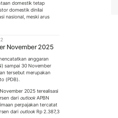
taan domestik tetap
tor domestik dinilai
si nasional, meski arus
 2
 Per November 2025
mencatatkan anggaran
N) sampai 30 November
ian tersebut merupakan
uto (PDB).
 November 2025 terealisasi
ersen dari
outlook
APBN
rimaan perpajakan tercatat
ersen dari
outlook
Rp 2.387,3