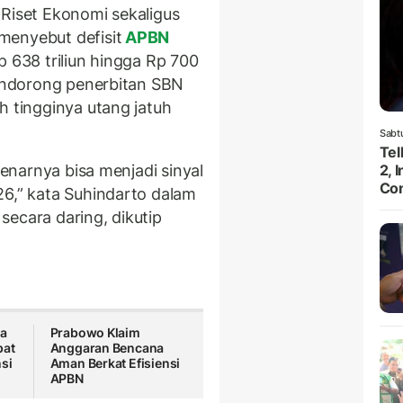
 Riset Ekonomi sekaligus
enyebut defisit
APBN
p 638 triliun hingga Rp 700
mendorong penerbitan SBN
h tingginya utang jatuh
Sabt
Te
benarnya bisa menjadi sinyal
2, 
Con
26,” kata Suhindarto dalam
secara daring, dikutip
na
Prabowo Klaim
pat
Anggaran Bencana
si
Aman Berkat Efisiensi
APBN