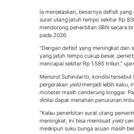
Ia menjelaskan, besarnya defisit yan
surat utang jatuh tempo sekitar Rp 836
mendorong penerbitan SBN secara brut
pada 2026.
“Dengan defisit yang meningkat dan 
yang jatuh tempo cukup besar, penerb
mencapai sekitar Rp 1.585 triliun,” uja
Menurut Suhindarto, kondisi tersebut
pergerakan
yield
menjadi lebih kaku, m
moneter masih cenderung longgar. P
dinilai dapat menahan penurunan imbal 
“Kalau penerbitan surat utang pemerin
meningkat, ini bisa membuat
yield
cen
meskipun suku bunga acuan masih ber