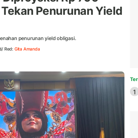
i Tekan Penurunan Yield
nahan penurunan yield obligasi.
ti/ Red:
Gita Amanda
Ter
1