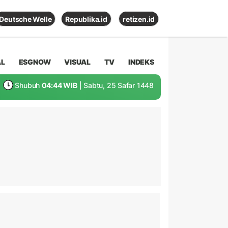
Deutsche Welle
Republika.id
retizen.id
AL
ESGNOW
VISUAL
TV
INDEKS
Shubuh
04:44 WIB
| Sabtu, 25 Safar 1448