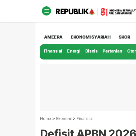
AMEERA
EKONOMI SYARIAH
SKOR
Finansial
Energi
Bisnis
Pertanian
Oto
>
>
Home
Ekonomi
Finansial
Defisit APBN 2026