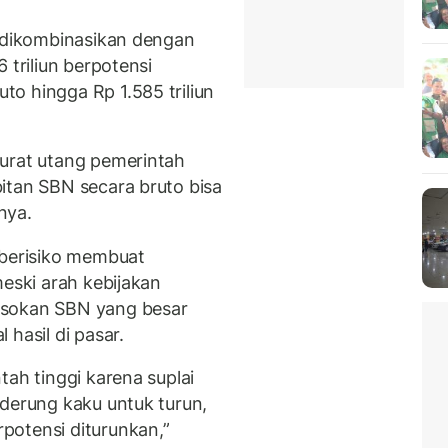
g dikombinasikan dengan
 triliun berpotensi
o hingga Rp 1.585 triliun
surat utang pemerintah
itan SBN secara bruto bisa
rnya.
 berisiko membuat
eski arah kebijakan
asokan SBN yang besar
hasil di pasar.
tah tinggi karena suplai
derung kaku untuk turun,
potensi diturunkan,”