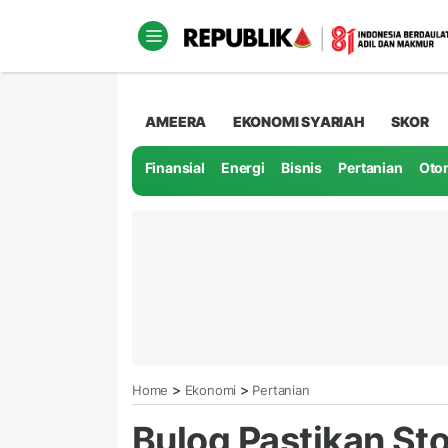
AMEERA
EKONOMI SYARIAH
SKOR
Finansial
Energi
Bisnis
Pertanian
Oto
>
>
Home
Ekonomi
Pertanian
Bulog Pastikan St