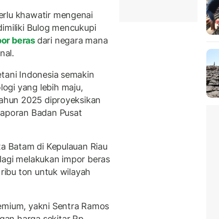
erlu khawatir mengenai
imiliki Bulog mencukupi
or beras
dari negara mana
nal.
etani Indonesia semakin
ogi yang lebih maju,
 tahun 2025 diproyeksikan
 laporan Badan Pusat
ta Batam di Kepulauan Riau
lagi melakukan impor beras
 ribu ton untuk wilayah
remium, yakni Sentra Ramos
an harga sekitar Rp