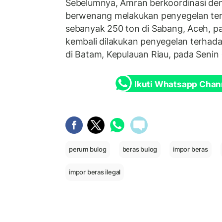
Sebelumnya, Amran berkoordinasi den
berwenang melakukan penyegelan terh
sebanyak 250 ton di Sabang, Aceh, pad
kembali dilakukan penyegelan terhadap
di Batam, Kepulauan Riau, pada Senin 
Ikuti Whatsapp Chan
perum bulog
beras bulog
impor beras
impor beras ilegal