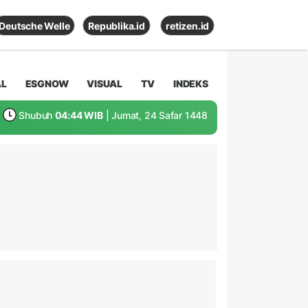
Deutsche Welle
Republika.id
retizen.id
AL
ESGNOW
VISUAL
TV
INDEKS
Shubuh
04:44 WIB
| Jumat, 24 Safar 1448