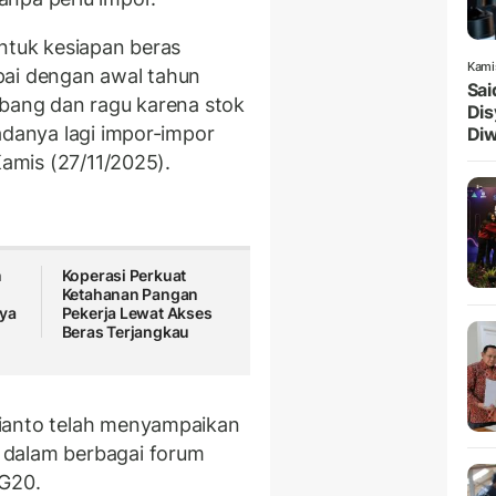
untuk kesiapan beras
Kami
pai dengan awal tahun
Sai
mbang dan ragu karena stok
Dis
adanya lagi impor-impor
Diw
Kamis (27/11/2025).
n
Koperasi Perkuat
Ketahanan Pangan
nya
Pekerja Lewat Akses
Beras Terjangkau
ianto telah menyampaikan
 dalam berbagai forum
 G20.