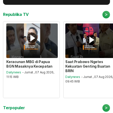
>
Republika TV
Keracunan MBG di Papua
Saat Prabowo Ngetes
BGN Masaknya Kecepatan
Kekuatan Genting Buatan
BRIN
Dailynews
- Jumat , 07 Aug 2026,
11:15 WIB
Dailynews
- Jumat , 07 Aug 2026
09:45 WIB
>
Terpopuler