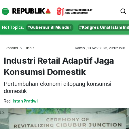
Hot Topics:
#Gubernur BI Mundur
#Kongres Umat Islam In
Ekonomi
Bisnis
Kamis , 13 Nov 2025, 23:02 WIB
‎Industri Retail Adaptif Jaga
Konsumsi Domestik ‎
Pertumbuhan ekonomi ditopang konsumsi
domestik
Red:
Intan Pratiwi