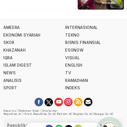
AMEERA
INTERNASIONAL
EKONOMI SYARIAH
TEKNO
SKOR
BISNIS FINANSIAL
KHAZANAH
ESGNOW
IQRA
VISUAL
ISLAM DIGEST
ENGLISH
NEWS
TV
ANALISIS
RAMADHAN
SPORT
INDEKS
About Us
|
Pedoman Siber
|
Disclaimer
Republika.id
|
Ihram.republika.co.id
|
Retizen.id
|
Rejabar.co.id
|
Rejogja.co.id
|
Republika telah diverifikasi oleh Dewan Pers