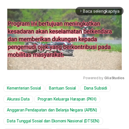
Baca selengkapnya
arrow_forward_ios
Powered by 
GliaStudios
Kementerian Sosial
Bantuan Sosial
Dana Subsidi
Mute
Akurasi Data
Program Keluarga Harapan (PKH)
Anggaran Pendapatan dan Belanja Negara (APBN)
Data Tunggal Sosial dan Ekonomi Nasional (DTSEN)