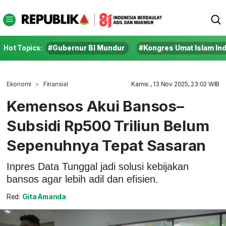
Hot Topics:
#Gubernur BI Mundur
#Kongres Umat Islam In
Ekonomi
Finansial
Kamis , 13 Nov 2025, 23:02 WIB
Kemensos Akui Bansos–
Subsidi Rp500 Triliun Belum
Sepenuhnya Tepat Sasaran
Inpres Data Tunggal jadi solusi kebijakan
bansos agar lebih adil dan efisien.
Red:
Gita Amanda