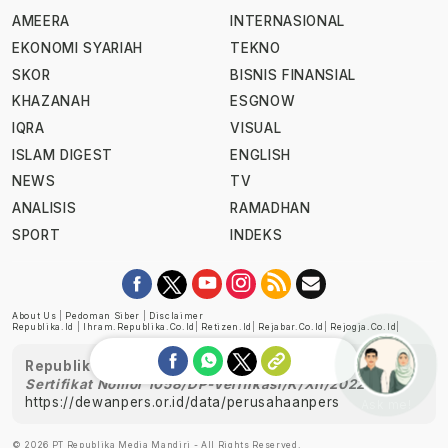
AMEERA
INTERNASIONAL
EKONOMI SYARIAH
TEKNO
SKOR
BISNIS FINANSIAL
KHAZANAH
ESGNOW
IQRA
VISUAL
ISLAM DIGEST
ENGLISH
NEWS
TV
ANALISIS
RAMADHAN
SPORT
INDEKS
About Us
|
Pedoman Siber
|
Disclaimer
Republika.id
|
Ihram.republika.co.id
|
Retizen.id
|
Rejabar.co.id
|
Rejogja.co.id
|
Republika telah diverifikasi oleh Dewan Pers
Sertifikat Nomor 1058/DP-Verifikasi/K/XII/2022
https://dewanpers.or.id/data/perusahaanpers
Ask me!
© 2026 PT Republika Media Mandiri - All Rights Reserved.