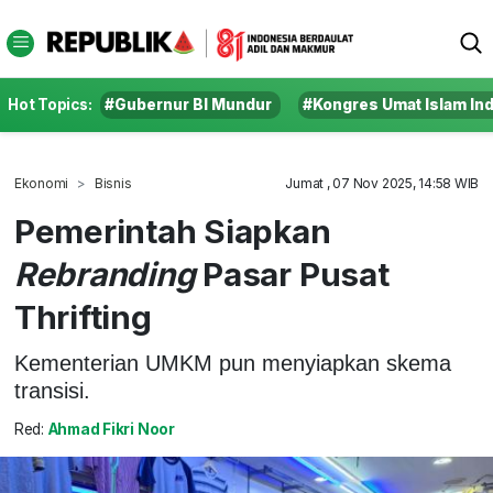
Hot Topics:
#Gubernur BI Mundur
#Kongres Umat Islam In
Ekonomi
Bisnis
Jumat , 07 Nov 2025, 14:58 WIB
Pemerintah Siapkan
Rebranding
Pasar Pusat
Thrifting
Kementerian UMKM pun menyiapkan skema
transisi.
Red:
Ahmad Fikri Noor