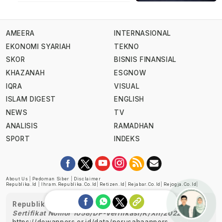
AMEERA
INTERNASIONAL
EKONOMI SYARIAH
TEKNO
SKOR
BISNIS FINANSIAL
KHAZANAH
ESGNOW
IQRA
VISUAL
ISLAM DIGEST
ENGLISH
NEWS
TV
ANALISIS
RAMADHAN
SPORT
INDEKS
About Us
|
Pedoman Siber
|
Disclaimer
Republika.id
|
Ihram.republika.co.id
|
Retizen.id
|
Rejabar.co.id
|
Rejogja.co.id
|
Republika telah diverifikasi oleh Dewan Pers
Sertifikat Nomor 1058/DP-Verifikasi/K/XII/2022
https://dewanpers.or.id/data/perusahaanpers