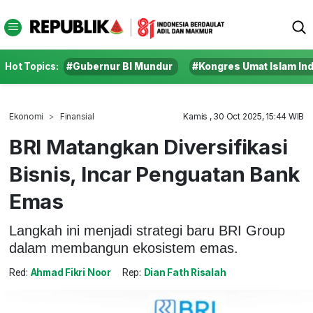
Hot Topics:
#Gubernur BI Mundur
#Kongres Umat Islam In
Ekonomi
Finansial
Kamis , 30 Oct 2025, 15:44 WIB
BRI Matangkan Diversifikasi
Bisnis, Incar Penguatan Bank
Emas
Langkah ini menjadi strategi baru BRI Group
dalam membangun ekosistem emas.
Red:
Ahmad Fikri Noor
Rep:
Dian Fath Risalah