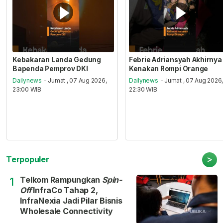
Kebakaran Landa Gedung
Febrie Adriansyah Akhirnya
Bapenda Pemprov DKI
Kenakan Rompi Orange
Dailynews
- Jumat , 07 Aug 2026,
Dailynews
- Jumat , 07 Aug 2026
23:00 WIB
22:30 WIB
>
Terpopuler
Telkom Rampungkan
Spin-
1
Off
InfraCo Tahap 2,
InfraNexia Jadi Pilar Bisnis
Wholesale Connectivity