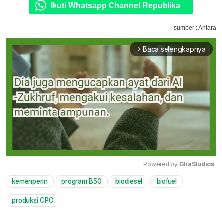
Ikuti Whatsapp Channel Republika
sumber : Antara
Baca selengkapnya
arrow_forward_ios
Powered by 
GliaStudios
kemenperin
program B50
biodiesel
biofuel
Mute
produksi CPO