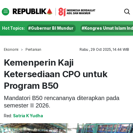
Hot Topics:
#Gubernur BI Mundur
#Kongres Umat Islam In
Ekonomi
Pertanian
Rabu , 29 Oct 2025, 14:44 WIB
Kemenperin Kaji
Ketersediaan CPO untuk
Program B50
Mandatori B50 rencananya diterapkan pada
semester II 2026.
Red:
Satria K Yudha