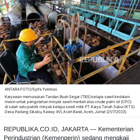
ANTARA FOTO/Syifa Yulinnas
Karyawan memasukan Tandan Buah Segar (TBS) kelapa sawit kedalam
mesin untuk pengolahan minyak sawit mentah atau crude palm oil (CPO)
di salah satu pabrik minyak kelapa sawit milik PT.Karya Tanah Subur (KTS)
Desa Padang Sikabu, Kaway XVI, Aceh Barat, Aceh, Jumat (21/7/2023).
REPUBLIKA.CO.ID, JAKARTA — Kementerian
Perindustrian (Kemenperin) sedang mengkaji