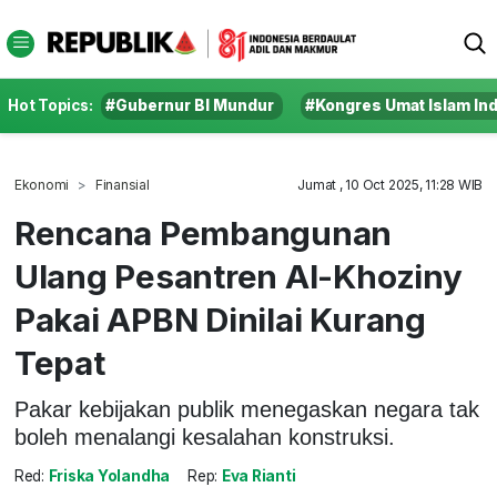
Hot Topics:
#Gubernur BI Mundur
#Kongres Umat Islam In
Ekonomi
Finansial
Jumat , 10 Oct 2025, 11:28 WIB
Rencana Pembangunan
Ulang Pesantren Al-Khoziny
Pakai APBN Dinilai Kurang
Tepat
Pakar kebijakan publik menegaskan negara tak
boleh menalangi kesalahan konstruksi.
Red:
Friska Yolandha
Rep:
Eva Rianti