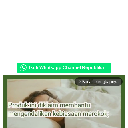
Ikuti Whatsapp Channel Republika
Baca selengkapnya
arrow_forward_ios