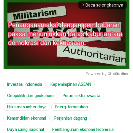
Baca selengkapnya
arrow_forward_ios
Powered by 
GliaStudios
Investasi Indonesia
Kepemimpinan ASEAN
Mute
Geopolitik dan geokonomi
Peran sektor swasta
Hilirisasi sumber daya
Energi terbarukan
Kemandirian ekonomi
Perjanjian dagang
Daya saing nasional
Pembangunan ekonomi Indonesia