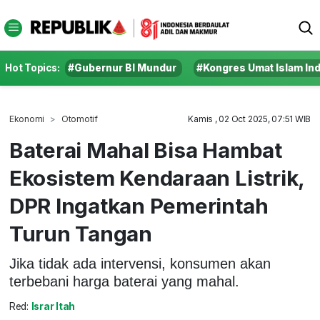
Hot Topics:
#Gubernur BI Mundur
#Kongres Umat Islam In
Ekonomi
Otomotif
Kamis , 02 Oct 2025, 07:51 WIB
Baterai Mahal Bisa Hambat
Ekosistem Kendaraan Listrik,
DPR Ingatkan Pemerintah
Turun Tangan
Jika tidak ada intervensi, konsumen akan
terbebani harga baterai yang mahal.
Red:
Israr Itah