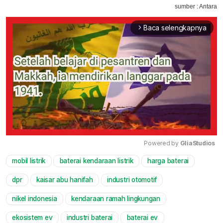
sumber : Antara
Baca selengkapnya
arrow_forward_ios
Powered by 
GliaStudios
mobil listrik
baterai kendaraan listrik
harga baterai
Mute
dpr
kaisar abu hanifah
industri otomotif
nikel indonesia
kendaraan ramah lingkungan
ekosistem ev
industri baterai
baterai ev