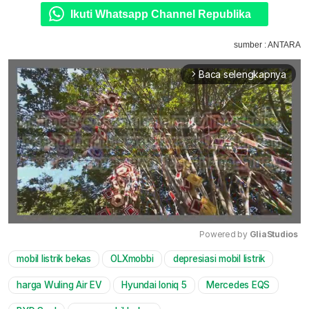
Ikuti Whatsapp Channel Republika
sumber : ANTARA
Baca selengkapnya
arrow_forward_ios
Powered by 
GliaStudios
mobil listrik bekas
OLXmobbi
depresiasi mobil listrik
Mute
harga Wuling Air EV
Hyundai Ioniq 5
Mercedes EQS