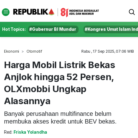
Hot Topics:
#Gubernur BI Mundur
#Kongres Umat Islam In
Ekonomi
Otomotif
Rabu , 17 Sep 2025, 07:06 WIB
Harga Mobil Listrik Bekas
Anjlok hingga 52 Persen,
OLXmobbi Ungkap
Alasannya
Banyak perusahaan multifinance belum
membuka akses kredit untuk BEV bekas.
Red:
Friska Yolandha