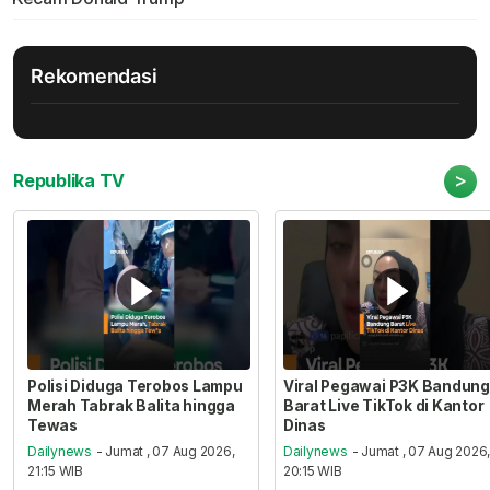
Rekomendasi
>
Republika TV
Polisi Diduga Terobos Lampu
Viral Pegawai P3K Bandung
Merah Tabrak Balita hingga
Barat Live TikTok di Kantor
Tewas
Dinas
Dailynews
- Jumat , 07 Aug 2026,
Dailynews
- Jumat , 07 Aug 2026
21:15 WIB
20:15 WIB