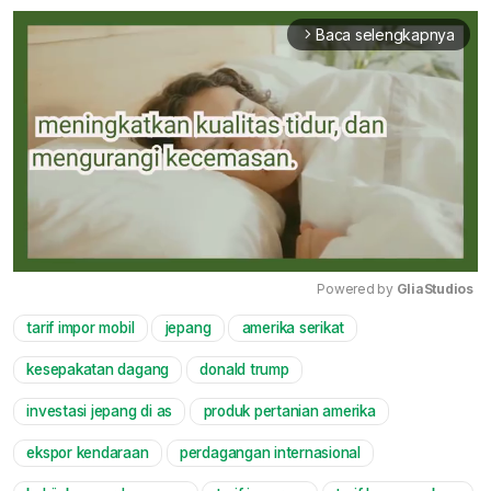
Baca selengkapnya
arrow_forward_ios
Powered by 
GliaStudios
tarif impor mobil
jepang
amerika serikat
Mute
kesepakatan dagang
donald trump
investasi jepang di as
produk pertanian amerika
ekspor kendaraan
perdagangan internasional