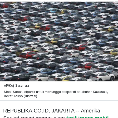
AP/Koji Sasahara
Mobil Subaru diparkir untuk menunggu ekspor di pelabuhan Kawasaki,
dekat Tokyo (ilustrasi).
REPUBLIKA.CO.ID, JAKARTA -- Amerika
Serikat resmi menurunkan
tarif impor mobil