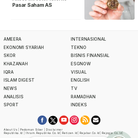
Pasar Saham AS
AMEERA
INTERNASIONAL
EKONOMI SYARIAH
TEKNO
SKOR
BISNIS FINANSIAL
KHAZANAH
ESGNOW
IQRA
VISUAL
ISLAM DIGEST
ENGLISH
NEWS
TV
ANALISIS
RAMADHAN
SPORT
INDEKS
About Us
|
Pedoman Siber
|
Disclaimer
Republika.id
|
Ihram.republika.co.id
|
Retizen.id
|
Rejabar.co.id
|
Rejogja.co.id
|