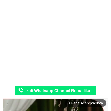
Ikuti Whatsapp Channel Republika
Baca selengkapnya
arrow_forward_ios