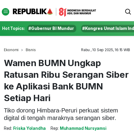
Hot Topics:
#Gubernur BI Mundur
#Kongres Umat Islam In
Ekonomi
Bisnis
Rabu , 10 Sep 2025, 16:15 WIB
Wamen BUMN Ungkap
Ratusan Ribu Serangan Siber
ke Aplikasi Bank BUMN
Setiap Hari
Tiko dorong Himbara-Peruri perkuat sistem
digital di tengah maraknya serangan siber.
Red:
Friska Yolandha
Rep:
Muhammad Nursyamsi