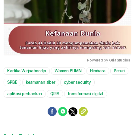
Powered by 
GliaStudios
Kartika Wirjoatmodjo
Wamen BUMN
Himbara
Peruri
Mute
SPBE
keamanan siber
cyber security
aplikasi perbankan
QRIS
transformasi digital