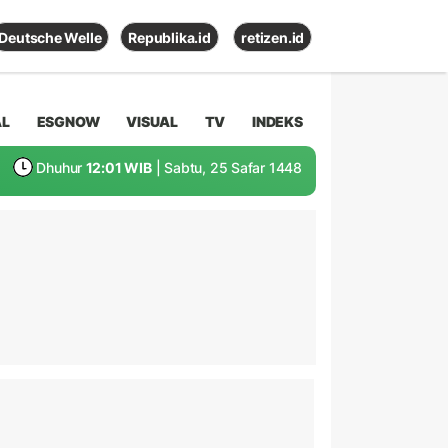
Deutsche Welle
Republika.id
retizen.id
AL
ESGNOW
VISUAL
TV
INDEKS
Dhuhur
12:01 WIB
| Sabtu, 25 Safar 1448