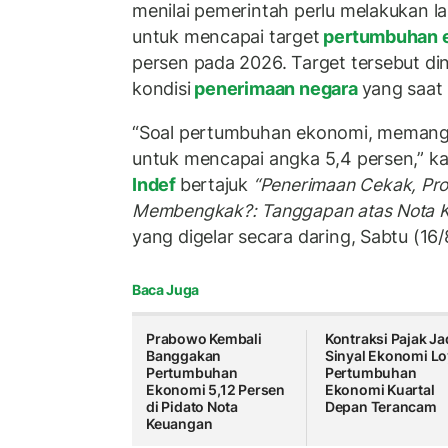
menilai pemerintah perlu melakukan l
untuk mencapai target
pertumbuhan 
persen pada 2026. Target tersebut dini
kondisi
penerimaan negara
yang saat 
“Soal pertumbuhan ekonomi, memang 
untuk mencapai angka 5,4 persen,” kat
Indef
bertajuk
“Penerimaan Cekak, Pr
Membengkak?: Tanggapan atas Nota 
yang digelar secara daring, Sabtu (16
Baca Juga
Prabowo Kembali
Kontraksi Pajak Ja
Banggakan
Sinyal Ekonomi Lo
Pertumbuhan
Pertumbuhan
Ekonomi 5,12 Persen
Ekonomi Kuartal
di Pidato Nota
Depan Terancam
Keuangan