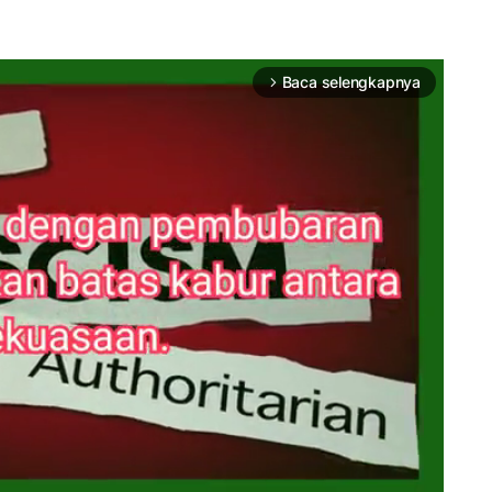
Baca selengkapnya
arrow_forward_ios