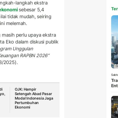
angkah-langkah ekstra
Ter
ekonomi
sebesar 5,4
lai tidak mudah, seiring
ini melemah.
masih perlu upaya ekstra
a Eko dalam diskusi publik
ogram Unggulan
Keuangan RAPBN 2026”
/8/2025).
Sabt
Tra
Ent
di
OJK: Hampir
yo,
Setengah Abad Pasar
Modal Indonesia Jaga
Pertumbuhan
Ekonomi