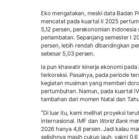
Eko mengatakan, meski data Badan Pus
mencatat pada kuartal II 2025 pert
5,12 persen, perekonomian Indonesia
perlambatan. Sepanjang semester I 2
persen, lebih rendah dibandingkan pe
sebesar 5,03 persen.
Ia pun khawatir kinerja ekonomi pada k
terkoreksi. Pasalnya, pada periode t
kegiatan musiman yang memberi doro
pertumbuhan. Namun, pada kuartal IV 
tambahan dari momen Natal dan Tahu
“Di luar itu, kami melihat proyeksi te
internasional. IMF dan
World Bank
mem
2026 hanya 4,8 persen. Jadi kalau ma
selisihnya masih cukup jauh, yakni 0,6