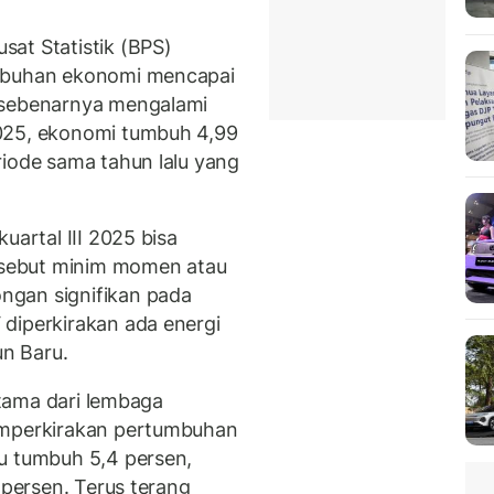
at Statistik (BPS)
umbuhan ekonomi mencapai
 sebenarnya mengalami
025, ekonomi tumbuh 4,99
riode sama tahun lalu yang
uartal III 2025 bisa
ersebut minim momen atau
ngan signifikan pada
diperkirakan ada energi
n Baru.
rutama dari lembaga
perkirakan pertumbuhan
u tumbuh 5,4 persen,
 persen. Terus terang