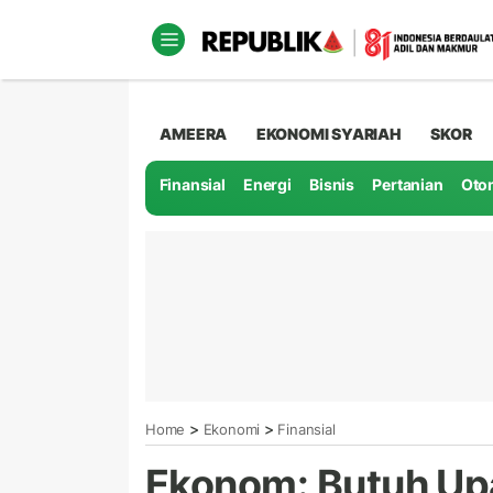
AMEERA
EKONOMI SYARIAH
SKOR
Finansial
Energi
Bisnis
Pertanian
Oto
>
>
Home
Ekonomi
Finansial
Ekonom: Butuh Upa