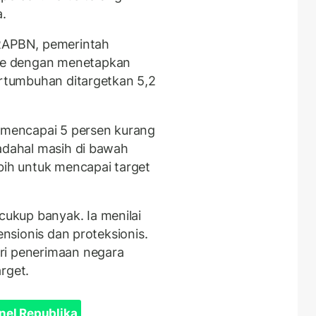
a.
APBN, pemerintah
me dengan menetapkan
ertumbuhan ditargetkan 5,2
u mencapai 5 persen kurang
padahal masih di bawah
bih untuk mencapai target
ukup banyak. Ia menilai
ensionis dan proteksionis.
ri penerimaan negara
rget.
nel Republika