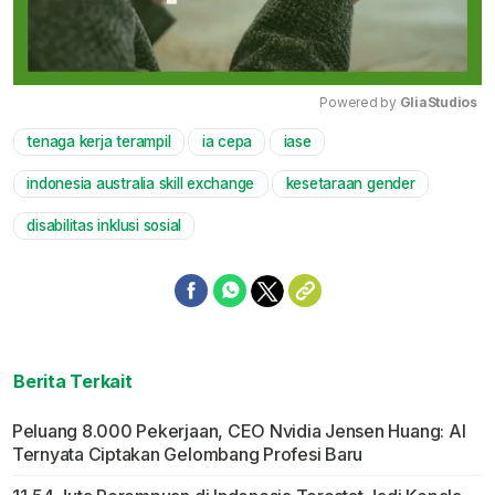
Powered by 
GliaStudios
tenaga kerja terampil
ia cepa
iase
Mute
indonesia australia skill exchange
kesetaraan gender
disabilitas inklusi sosial
Berita Terkait
Peluang 8.000 Pekerjaan, CEO Nvidia Jensen Huang: AI
Ternyata Ciptakan Gelombang Profesi Baru