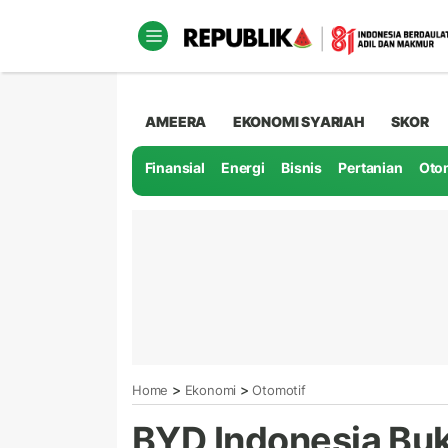
AMEERA
EKONOMI SYARIAH
SKOR
Finansial
Energi
Bisnis
Pertanian
Oto
>
>
Home
Ekonomi
Otomotif
BYD Indonesia Bu