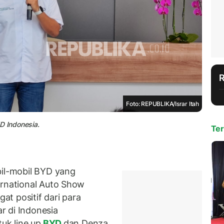
Foto: REPUBLIKA/Israr Itah
D Indonesia.
Ter
l-mobil BYD yang
ernational Auto Show
t positif dari para
r di Indonesia
uk line up
BYD
dan Denza,