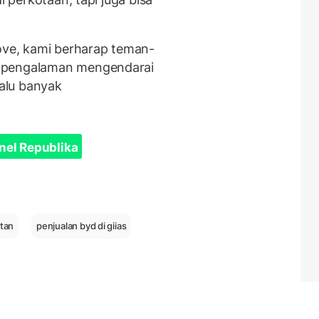
Move, kami berharap teman-
g pengalaman mengendarai
lalu banyak
nel Republika
itan
penjualan byd di giias