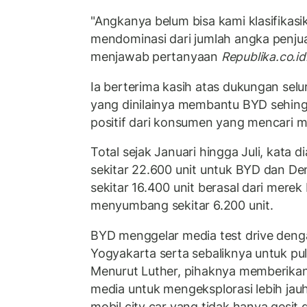
"Angkanya belum bisa kami klasifikasik
mendominasi dari jumlah angka penjual
menjawab pertanyaan
Republika.co.id
Ia berterima kasih atas dukungan sel
yang dinilainya membantu BYD sehi
positif dari konsumen yang mencari mob
Total sejak Januari hingga Juli, kata 
sekitar 22.600 unit untuk BYD dan Den
sekitar 16.400 unit berasal dari mer
menyumbang sekitar 6.200 unit.
BYD menggelar media test drive deng
Yogyakarta serta sebaliknya untuk pul
Menurut Luther, pihaknya memberik
media untuk mengeksplorasi lebih jauh 
mobil city car yang tidak hanya gesit d