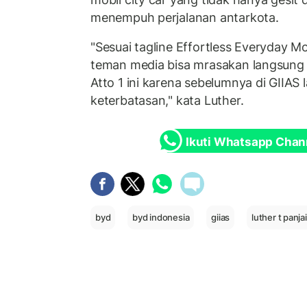
menempuh perjalanan antarkota.
"Sesuai tagline Effortless Everyday 
teman media bisa mrasakan langsun
Atto 1 ini karena sebelumnya di GIIAS 
keterbatasan," kata Luther.
Ikuti Whatsapp Chan
byd
byd indonesia
giias
luther t panja