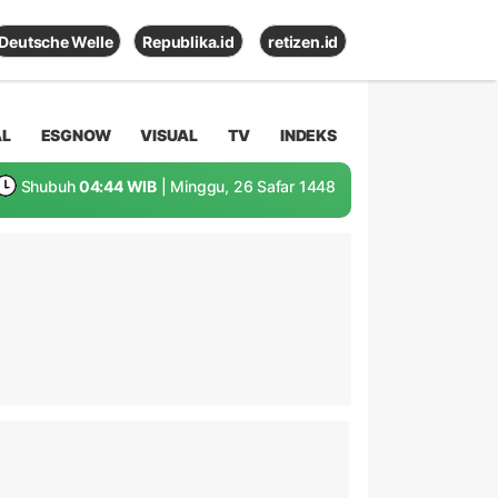
Deutsche Welle
Republika.id
retizen.id
AL
ESGNOW
VISUAL
TV
INDEKS
Shubuh
04:44 WIB
| Minggu, 26 Safar 1448