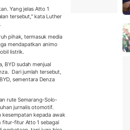
an. Yang jelas Atto 1
an tersebut," kata Luther
.
uruh pihak, termasuk media
ngga mendapatkan animo
il listrik.
dia, BYD sudah menjual
za. Dari jumlah tersebut,
ek BYD, sementara Denza
an rute Semarang-Solo-
uhan jurnalis otomotif.
an kesempatan kepada awak
fitur-fitur Atto 1 sebagai
i perkotaan, tapi juga bisa