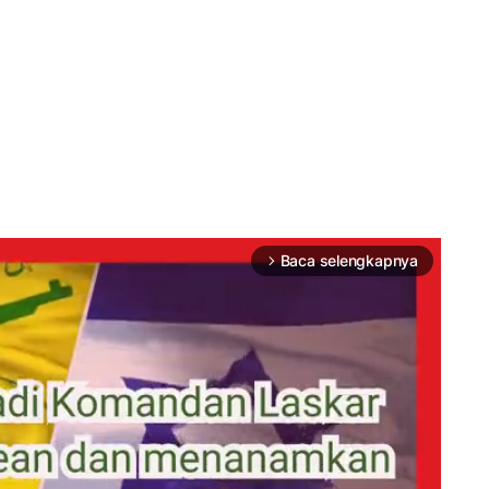
Baca selengkapnya
arrow_forward_ios