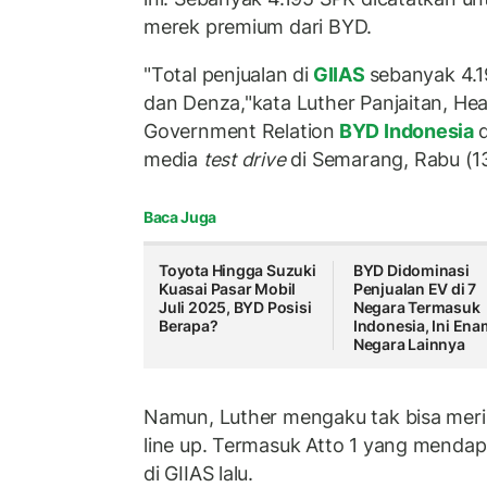
merek premium dari BYD.
"Total penjualan di
GIIAS
sebanyak 4.1
dan Denza,"kata Luther Panjaitan, He
Government Relation
BYD Indonesia
media
test drive
di Semarang, Rabu (13
Baca Juga
Toyota Hingga Suzuki
BYD Didominasi
Kuasai Pasar Mobil
Penjualan EV di 7
Juli 2025, BYD Posisi
Negara Termasuk
Berapa?
Indonesia, Ini Ena
Negara Lainnya
Namun, Luther mengaku tak bisa meri
line up. Termasuk Atto 1 yang mendap
di GIIAS lalu.