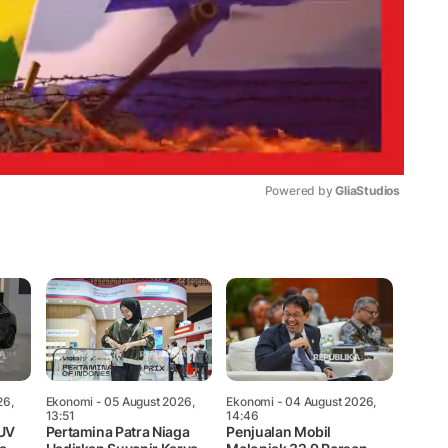
Powered by 
GliaStudios
Mute
26,
Ekonomi
- 05 August 2026,
Ekonomi
- 04 August 2026,
13:51
14:46
SUV
Pertamina Patra Niaga
Penjualan Mobil