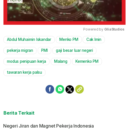
Powered by 
GliaStudios
Abdul Muhaimin Iskandar
Menko PM
Cak Imin
Mute
pekerja migran
PMI
gaji besar luar negeri
modus penipuan kerja
Malang
Kemenko PM
tawaran kerja palsu
Berita Terkait
Negeri Jiran dan Magnet Pekerja Indonesia