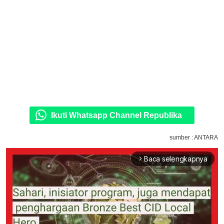
Ikuti Whatsapp Channel Republika
sumber : ANTARA
Baca selengkapnya
arrow_forward_ios