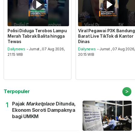
Polisi Diduga Terobos Lampu
Viral Pegawai P3K Bandung
Merah Tabrak Balita hingga
Barat Live TikTok di Kantor
Tewas
Dinas
Dailynews
- Jumat , 07 Aug 2026,
Dailynews
- Jumat , 07 Aug 2026
21:15 WIB
20:15 WIB
>
Terpopuler
Pajak
Marketplace
Ditunda,
1
Ekonom Soroti Dampaknya
bagi UMKM