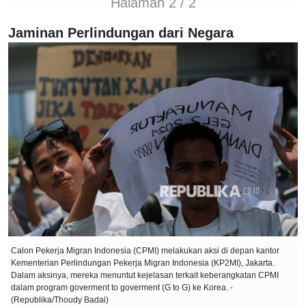
Halaman 2 / 2
Jaminan Perlindungan dari Negara
Calon Pekerja Migran Indonesia (CPMI) melakukan aksi di depan kantor
Kementerian Perlindungan Pekerja Migran Indonesia (KP2MI), Jakarta.
Dalam aksinya, mereka menuntut kejelasan terkait keberangkatan CPMI
dalam program goverment to goverment (G to G) ke Korea. -
(Republika/Thoudy Badai)