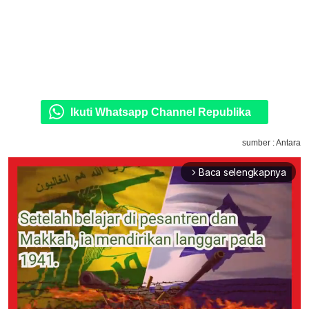
Ikuti Whatsapp Channel Republika
sumber : Antara
Baca selengkapnya
arrow_forward_ios