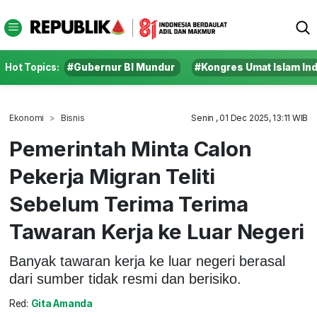
Hot Topics:
#Gubernur BI Mundur
#Kongres Umat Islam In
Ekonomi
Bisnis
Senin , 01 Dec 2025, 13:11 WIB
Pemerintah Minta Calon
Pekerja Migran Teliti
Sebelum Terima Terima
Tawaran Kerja ke Luar Negeri
Banyak tawaran kerja ke luar negeri berasal
dari sumber tidak resmi dan berisiko.
Red:
Gita Amanda