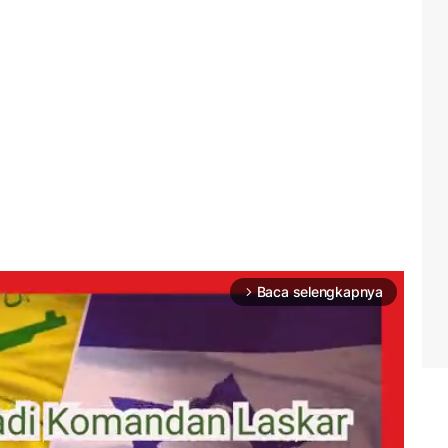
Baca selengkapnya
arrow_forward_ios