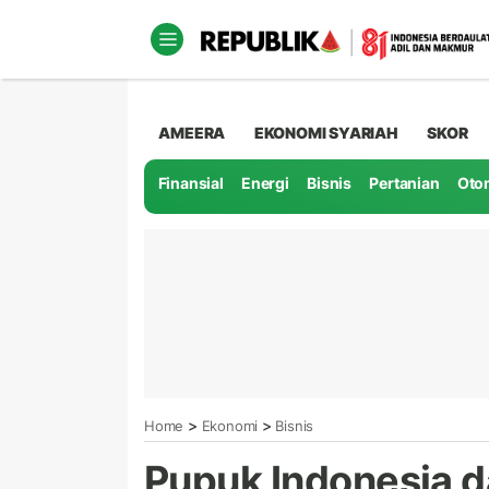
AMEERA
EKONOMI SYARIAH
SKOR
Finansial
Energi
Bisnis
Pertanian
Oto
>
>
Home
Ekonomi
Bisnis
Pupuk Indonesia 