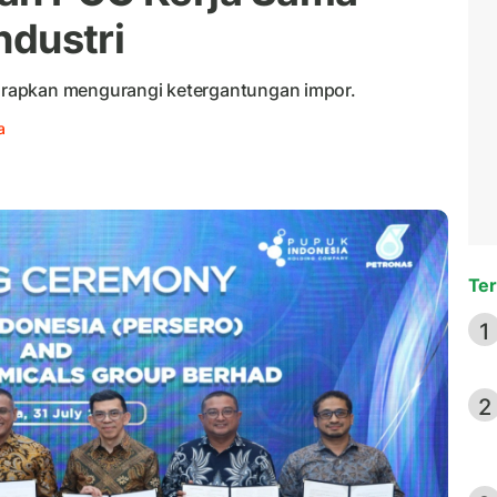
Industri
rapkan mengurangi ketergantungan impor.
a
Ter
1
2