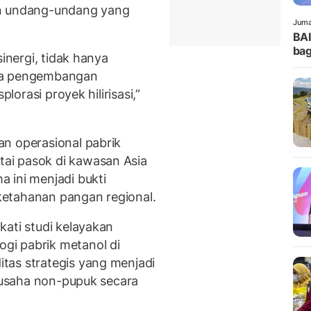
an undang-undang yang
Juma
BA
bag
sinergi, tidak hanya
uga pengembangan
plorasi proyek hilirisasi,”
n operasional pabrik
ai pasok di kawasan Asia
 ini menjadi bukti
etahanan pangan regional.
kati studi kelayakan
gi pabrik metanol di
tas strategis yang menjadi
i usaha non-pupuk secara