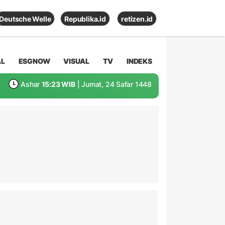
Deutsche Welle
Republika.id
retizen.id
AL
ESGNOW
VISUAL
TV
INDEKS
Ashar
15:23 WIB
| Jumat, 24 Safar 1448