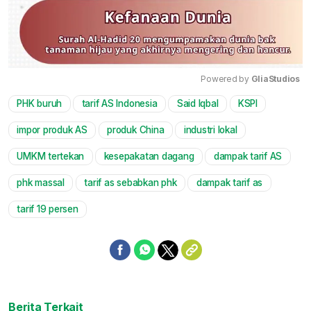
Powered by 
GliaStudios
PHK buruh
tarif AS Indonesia
Said Iqbal
KSPI
Mute
impor produk AS
produk China
industri lokal
UMKM tertekan
kesepakatan dagang
dampak tarif AS
phk massal
tarif as sebabkan phk
dampak tarif as
tarif 19 persen
Berita Terkait