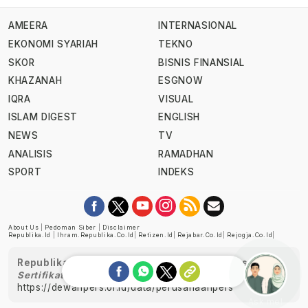
AMEERA
INTERNASIONAL
EKONOMI SYARIAH
TEKNO
SKOR
BISNIS FINANSIAL
KHAZANAH
ESGNOW
IQRA
VISUAL
ISLAM DIGEST
ENGLISH
NEWS
TV
ANALISIS
RAMADHAN
SPORT
INDEKS
About Us
|
Pedoman Siber
|
Disclaimer
Republika.id
|
Ihram.republika.co.id
|
Retizen.id
|
Rejabar.co.id
|
Rejogja.co.id
|
Republika telah diverifikasi oleh Dewan Pers
Sertifikat Nomor 1058/DP-Verifikasi/K/XII/2022
https://dewanpers.or.id/data/perusahaanpers
Ask me!