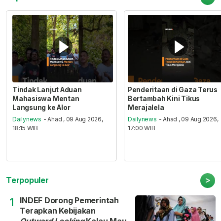
Tindak Lanjut Aduan
Penderitaan di Gaza Terus
Mahasiswa Mentan
Bertambah Kini Tikus
Langsung ke Alor
Merajalela
Dailynews
- Ahad , 09 Aug 2026,
Dailynews
- Ahad , 09 Aug 2026,
18:15 WIB
17:00 WIB
>
Terpopuler
INDEF Dorong Pemerintah
1
Terapkan Kebijakan
Outward Looking
Kalau Mau