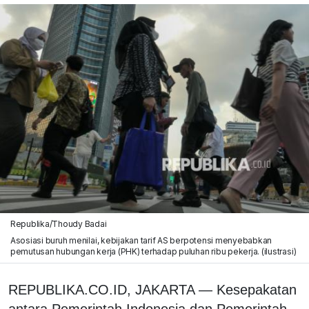
Republika/Thoudy Badai
Asosiasi buruh menilai, kebijakan tarif AS berpotensi menyebabkan
pemutusan hubungan kerja (PHK) terhadap puluhan ribu pekerja. (ilustrasi)
REPUBLIKA.CO.ID, JAKARTA — Kesepakatan
antara Pemerintah Indonesia dan Pemerintah