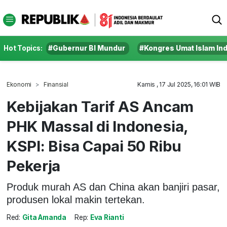
Hot Topics:
#Gubernur BI Mundur
#Kongres Umat Islam In
Ekonomi
Finansial
Kamis , 17 Jul 2025, 16:01 WIB
Kebijakan Tarif AS Ancam
PHK Massal di Indonesia,
KSPI: Bisa Capai 50 Ribu
Pekerja
Produk murah AS dan China akan banjiri pasar,
produsen lokal makin tertekan.
Red:
Gita Amanda
Rep:
Eva Rianti