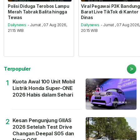
Polisi Diduga Terobos Lampu
Viral Pegawai P3K Bandung
Merah Tabrak Balita hingga
Barat Live TikTok di Kantor
Tewas
Dinas
Dailynews
- Jumat , 07 Aug 2026,
Dailynews
- Jumat , 07 Aug 2026
21:15 WIB
20:15 WIB
>
Terpopuler
Kuota Awal 100 Unit Mobil
1
Listrik Honda Super-ONE
2026 Habis dalam Sehari
Kesan Pengunjung GIIAS
2
2026 Setelah Test Drive
Changan Deepal S05 dan