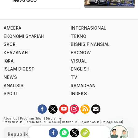
Nevo Q05
AMEERA
INTERNASIONAL
EKONOMI SYARIAH
TEKNO
SKOR
BISNIS FINANSIAL
KHAZANAH
ESGNOW
IQRA
VISUAL
ISLAM DIGEST
ENGLISH
NEWS
TV
ANALISIS
RAMADHAN
SPORT
INDEKS
About Us
|
Pedoman Siber
|
Disclaimer
Republika.id
|
Ihram.republika.co.id
|
Retizen.id
|
Rejabar.co.id
|
Rejogja.co.id
|
Republika telah diverifikasi oleh Dewan Pers