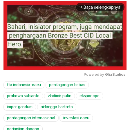
Baca selengkapnya
arrow_forward_ios
Powered by 
GliaStudios
fta indonesia-eaeu
perdagangan bebas
Mute
prabowo subianto
vladimir putin
ekspor cpo
impor gandum
airlangga hartarto
perdagangan internasional
investasi eaeu
perjanjian dagang