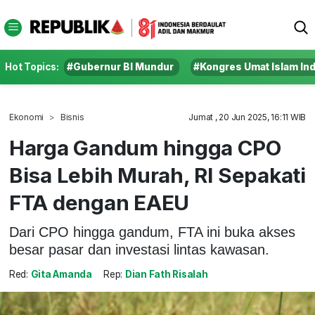
Hot Topics:
#Gubernur BI Mundur
#Kongres Umat Islam In
Ekonomi
Bisnis
Jumat , 20 Jun 2025, 16:11 WIB
Harga Gandum hingga CPO
Bisa Lebih Murah, RI Sepakati
FTA dengan EAEU
Dari CPO hingga gandum, FTA ini buka akses
besar pasar dan investasi lintas kawasan.
Red:
Gita Amanda
Rep:
Dian Fath Risalah