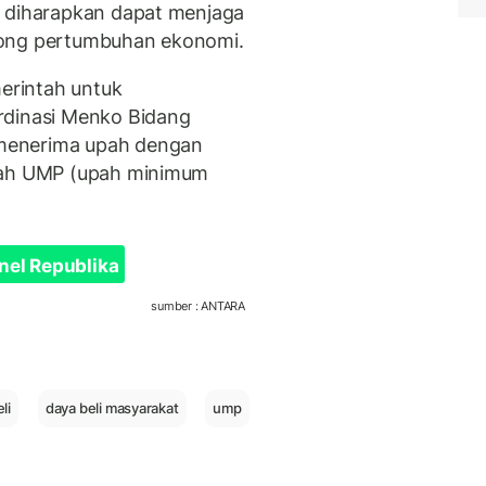
i diharapkan dapat menjaga
ong pertumbuhan ekonomi.
merintah untuk
rdinasi Menko Bidang
menerima upah dengan
awah UMP (upah minimum
nel Republika
sumber : ANTARA
li
daya beli masyarakat
ump