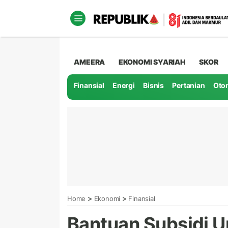
AMEERA
EKONOMI SYARIAH
SKOR
Finansial
Energi
Bisnis
Pertanian
Oto
>
>
Home
Ekonomi
Finansial
Bantuan Subsidi U