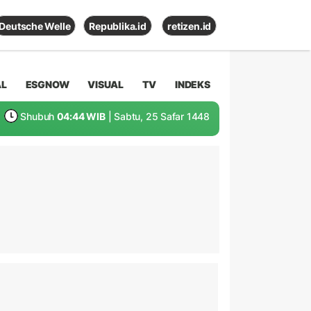
Deutsche Welle
Republika.id
retizen.id
AL
ESGNOW
VISUAL
TV
INDEKS
Shubuh
04:44 WIB
| Sabtu, 25 Safar 1448