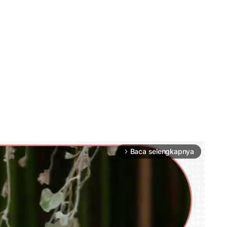
Baca selengkapnya
arrow_forward_ios