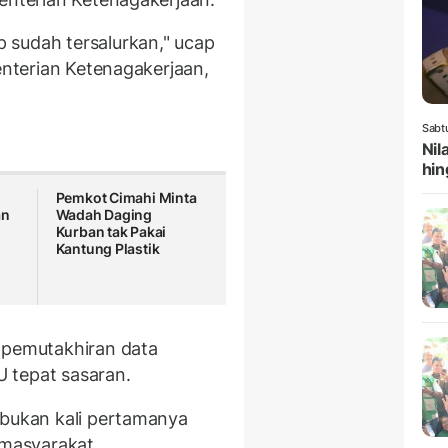
 sudah tersalurkan," ucap
menterian Ketenagakerjaan,
Sabt
Nil
hin
Pemkot Cimahi Minta
an
Wadah Daging
Kurban tak Pakai
Kantung Plastik
 pemutakhiran data
 tepat sasaran.
 bukan kali pertamanya
masyarakat.