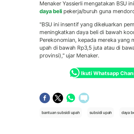
Menaker Yassierli mengatakan BSU in
daya beli
pekerja/buruh guna mendor
"BSU ini insentif yang dikeluarkan pe
meningkatkan daya beli di bawah koo
Perekonomian, kepada mereka yang 
upah di bawah Rp3,5 juta atau di b
provinsi)," ujar Menaker.
Ikuti Whatsapp Chan
bantuan subsidi upah
subsidi upah
daya be