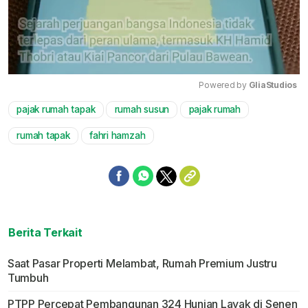
Powered by 
GliaStudios
pajak rumah tapak
rumah susun
pajak rumah
Mute
rumah tapak
fahri hamzah
Berita Terkait
Saat Pasar Properti Melambat, Rumah Premium Justru
Tumbuh
PTPP Percepat Pembangunan 324 Hunian Layak di Senen