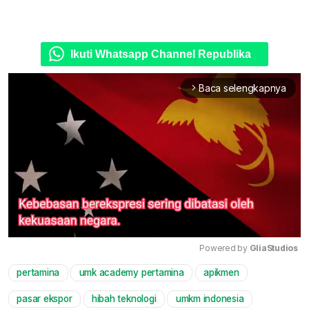
Ikuti Whatsapp Channel Republika
Baca selengkapnya
arrow_forward_ios
Powered by 
GliaStudios
pertamina
umk academy pertamina
apikmen
Mute
pasar ekspor
hibah teknologi
umkm indonesia