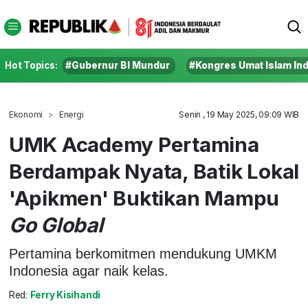
Hot Topics:
#Gubernur BI Mundur
#Kongres Umat Islam In
Ekonomi
Energi
Senin , 19 May 2025, 09:09 WIB
UMK Academy Pertamina
Berdampak Nyata, Batik Lokal
'Apikmen' Buktikan Mampu
Go Global
Pertamina berkomitmen mendukung UMKM
Indonesia agar naik kelas.
Red:
Ferry Kisihandi