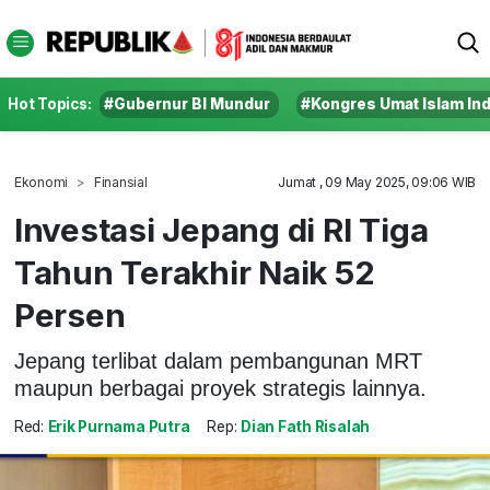
Hot Topics:
#Gubernur BI Mundur
#Kongres Umat Islam In
Ekonomi
Finansial
Jumat , 09 May 2025, 09:06 WIB
Investasi Jepang di RI Tiga
Tahun Terakhir Naik 52
Persen
Jepang terlibat dalam pembangunan MRT
maupun berbagai proyek strategis lainnya.
Red:
Erik Purnama Putra
Rep:
Dian Fath Risalah