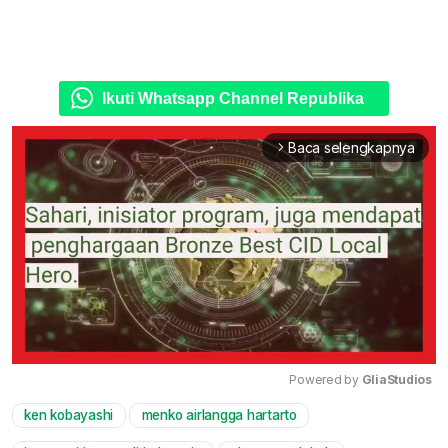
Ikuti Whatsapp Channel Republika
Baca selengkapnya
arrow_forward_ios
Powered by 
GliaStudios
ken kobayashi
menko airlangga hartarto
Mute