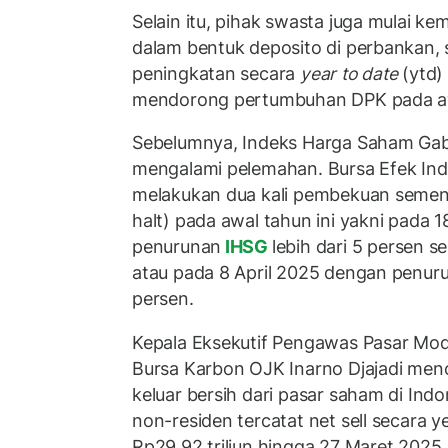
Selain itu, pihak swasta juga mulai k
dalam bentuk deposito di perbankan, 
peningkatan secara
year to date
(ytd)
mendorong pertumbuhan DPK pada awa
Sebelumnya, Indeks Harga Saham Ga
mengalami pelemahan. Bursa Efek Ind
melakukan dua kali pembekuan semen
halt) pada awal tahun ini yakni pada 
penurunan
IHSG
lebih dari 5 persen s
atau pada 8 April 2025 dengan penuru
persen.
Kepala Eksekutif Pengawas Pasar Moda
Bursa Karbon OJK Inarno Djajadi menc
keluar bersih dari pasar saham di Ind
non-residen tercatat net sell secara y
Rp29,92 triliun hingga 27 Maret 2025.