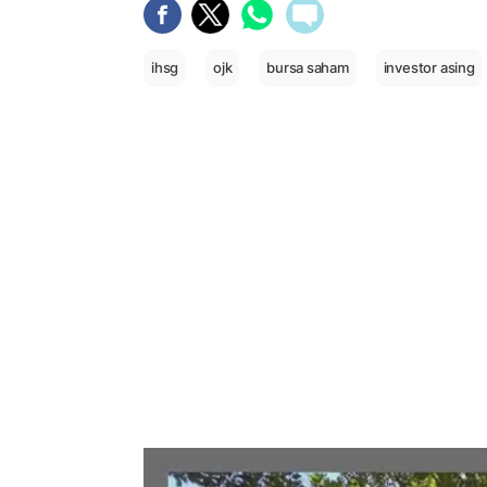
ihsg
ojk
bursa saham
investor asing