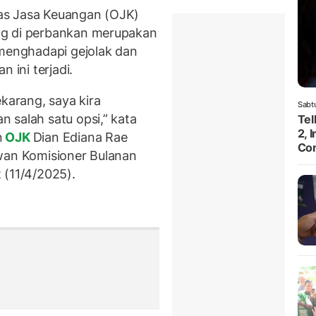
as Jasa Keuangan (OJK)
ng di perbankan merupakan
 menghadapi gejolak dan
 ini terjadi.
ekarang, saya kira
Sabt
 salah satu opsi,” kata
Te
2, 
n
OJK
Dian Ediana Rae
Con
ewan Komisioner Bulanan
 (11/4/2025).