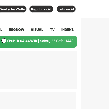
Deutsche Welle
Republika.id
retizen.id
AL
ESGNOW
VISUAL
TV
INDEKS
Shubuh
04:44 WIB
| Sabtu, 25 Safar 1448