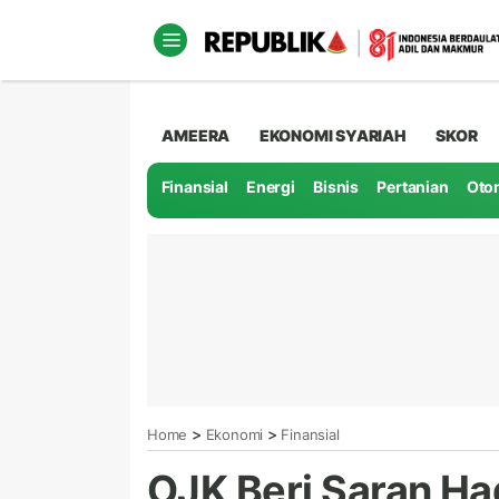
AMEERA
EKONOMI SYARIAH
SKOR
Finansial
Energi
Bisnis
Pertanian
Oto
>
>
Home
Ekonomi
Finansial
OJK Beri Saran Ha