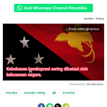
Ikuti Whatsapp Channel Republika
sumber : Antara
Baca selengkapnya
arrow_forward_ios
Powered by 
GliaStudios
moodys
moodys rating
ojk
investor
Mute