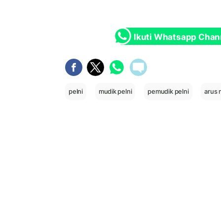
Ikuti Whatsapp Chan
pelni
mudik pelni
pemudik pelni
arus 