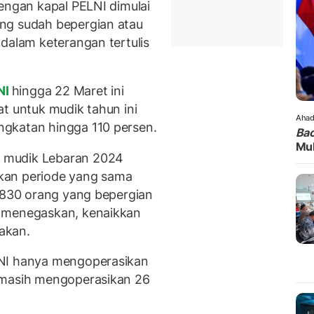
engan kapal PELNI dimulai
ng sudah bepergian atau
dalam keterangan tertulis
NI
hingga 22 Maret ini
t untuk mudik tahun ini
Ahad
gkatan hingga 110 persen.
Bac
Mul
 mudik Lebaran 2024
kan periode yang sama
7.830 orang yang bepergian
n menegaskan, kenaikkan
akan.
LNI hanya mengoperasikan
 masih mengoperasikan 26