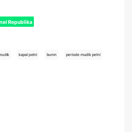
nel Republika
mudik
kapal pelni
bumn
periode mudik pelni