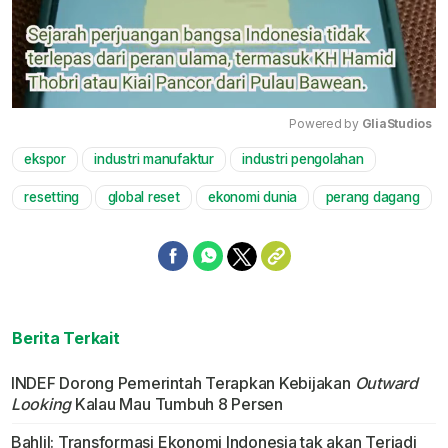
Powered by 
GliaStudios
ekspor
industri manufaktur
industri pengolahan
Mute
resetting
global reset
ekonomi dunia
perang dagang
Berita Terkait
INDEF Dorong Pemerintah Terapkan Kebijakan
Outward
Looking
Kalau Mau Tumbuh 8 Persen
Bahlil: Transformasi Ekonomi Indonesia tak akan Terjadi