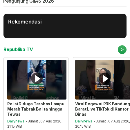
Pengunjung GIIAS 2026
Rekomendasi
>
Republika TV
Polisi Diduga Terobos Lampu
Viral Pegawai P3K Bandung
Merah Tabrak Balita hingga
Barat Live TikTok di Kantor
Tewas
Dinas
Dailynews
- Jumat , 07 Aug 2026,
Dailynews
- Jumat , 07 Aug 2026
21:15 WIB
20:15 WIB