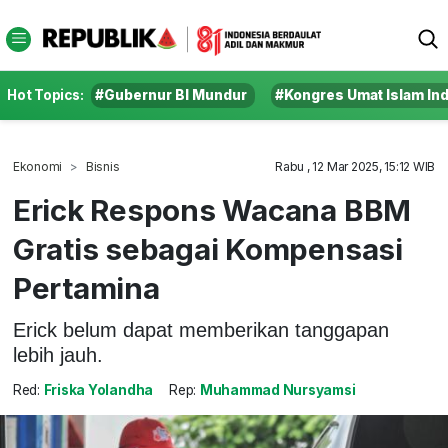
Hot Topics:
#Gubernur BI Mundur
#Kongres Umat Islam In
Ekonomi
Bisnis
Rabu , 12 Mar 2025, 15:12 WIB
Erick Respons Wacana BBM
Gratis sebagai Kompensasi
Pertamina
Erick belum dapat memberikan tanggapan
lebih jauh.
Red:
Friska Yolandha
Rep:
Muhammad Nursyamsi