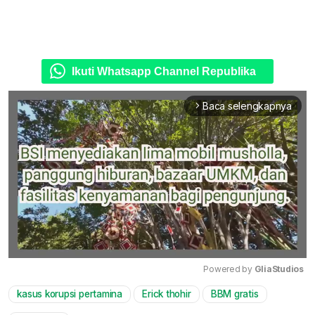
Ikuti Whatsapp Channel Republika
Baca selengkapnya
arrow_forward_ios
Powered by 
GliaStudios
kasus korupsi pertamina
Erick thohir
BBM gratis
Mute