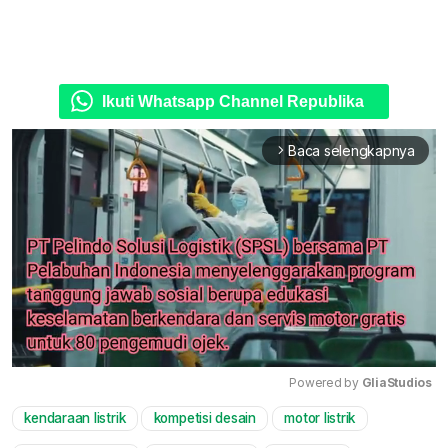
Ikuti Whatsapp Channel Republika
Baca selengkapnya
arrow_forward_ios
Powered by 
GliaStudios
kendaraan listrik
kompetisi desain
motor listrik
Mute