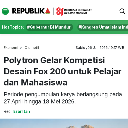
Hot Topics:
#Gubernur BI Mundur
#Kongres Umat Islam In
Ekonomi
Otomotif
Sabtu , 06 Jun 2026, 19:17 WIB
Polytron Gelar Kompetisi
Desain Fox 200 untuk Pelajar
dan Mahasiswa
Periode pengumpulan karya berlangsung pada
27 April hingga 18 Mei 2026.
Red:
Israr Itah