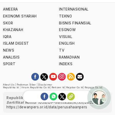
AMEERA
INTERNASIONAL
EKONOMI SYARIAH
TEKNO
SKOR
BISNIS FINANSIAL
KHAZANAH
ESGNOW
IQRA
VISUAL
ISLAM DIGEST
ENGLISH
NEWS
TV
ANALISIS
RAMADHAN
SPORT
INDEKS
About Us
|
Pedoman Siber
|
Disclaimer
Republika.id
|
Ihram.republika.co.id
|
Retizen.id
|
Rejabar.co.id
|
Rejogja.co.id
|
Republika telah diverifikasi oleh Dewan Pers
Sertifikat Nomor 1058/DP-Verifikasi/K/XII/2022
https://dewanpers.or.id/data/perusahaanpers
Ask me!