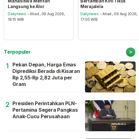
Mahasiswa Mentan
Bertambah Kini Tikus
Langsung ke Alor
Merajalela
Dailynews
- Ahad , 09 Aug 2026,
Dailynews
- Ahad , 09 Aug 2026,
18:15 WIB
17:00 WIB
>
Terpopuler
Pekan Depan, Harga Emas
1
Diprediksi Berada di Kisaran
Rp 2,55-Rp 2,82 Juta per
Gram
Presiden Perintahkan PLN-
2
Pertamina Segera Pangkas
Anak-Cucu Perusahaan