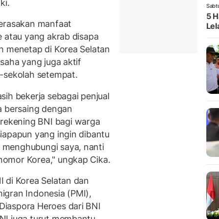
ki.
Sabt
5 H
merasakan manfaat
Lel
e atau yang akrab disapa
h menetap di Korea Selatan
saha yang juga aktif
h-sekolah setempat.
sih bekerja sebagai penjual
a bersaing dengan
ekening BNI bagi warga
iapapun yang ingin dibantu
 menghubungi saya, nanti
omor Korea," ungkap Cika.
 di Korea Selatan dan
igran Indonesia (PMI),
iaspora Heroes dari BNI
NI juga turut membantu