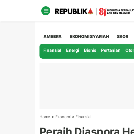
AMEERA
EKONOMI SYARIAH
SKOR
Finansial
Energi
Bisnis
Pertanian
Oto
>
>
Home
Ekonomi
Finansial
Peraih Diaspora He