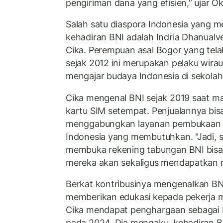
pengiriman dana yang efisien,” ujar Ok
Salah satu diaspora Indonesia yang 
kehadiran BNI adalah Indria Dhanualv
Cika. Perempuan asal Bogor yang tela
sejak 2012 ini merupakan pelaku wirau
mengajar budaya Indonesia di sekola
Cika mengenal BNI sejak 2019 saat ma
kartu SIM setempat. Penjualannya bis
menggabungkan layanan pembukaan r
Indonesia yang membutuhkan. "Jadi, s
membuka rekening tabungan BNI bisa
mereka akan sekaligus mendapatkan n
Berkat kontribusinya mengenalkan BNI
memberikan edukasi kepada pekerja m
Cika mendapat penghargaan sebagai D
pada 2024. Dia mengaku, kehadiran B