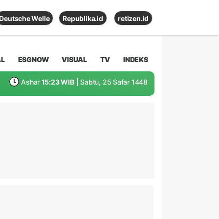
Deutsche Welle
Republika.id
retizen.id
AL
ESGNOW
VISUAL
TV
INDEKS
Ashar
15:23 WIB
| Sabtu, 25 Safar 1448