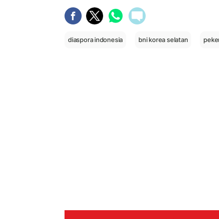
diaspora indonesia
bni korea selatan
peker