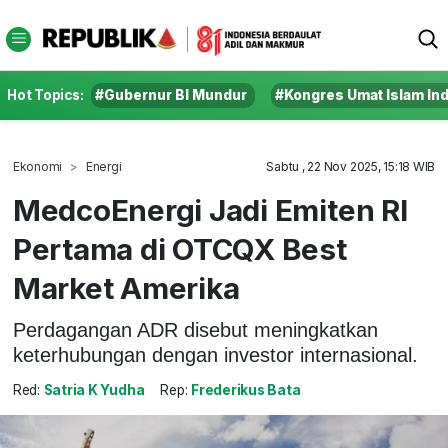
Hot Topics:
#Gubernur BI Mundur
#Kongres Umat Islam In
Ekonomi
Energi
Sabtu , 22 Nov 2025, 15:18 WIB
MedcoEnergi Jadi Emiten RI
Pertama di OTCQX Best
Market Amerika
Perdagangan ADR disebut meningkatkan
keterhubungan dengan investor internasional.
Red:
Satria K Yudha
Rep:
Frederikus Bata