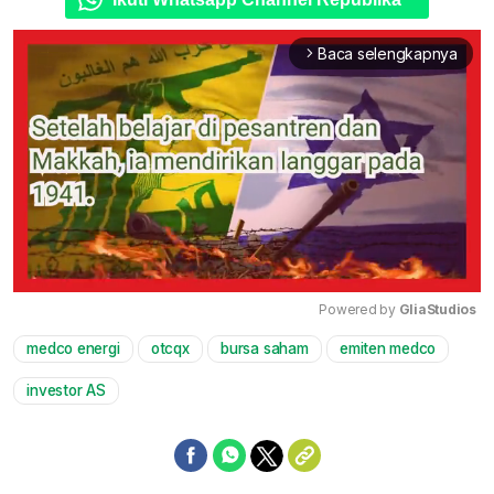
Baca selengkapnya
arrow_forward_ios
Powered by 
GliaStudios
medco energi
otcqx
bursa saham
emiten medco
Mute
investor AS