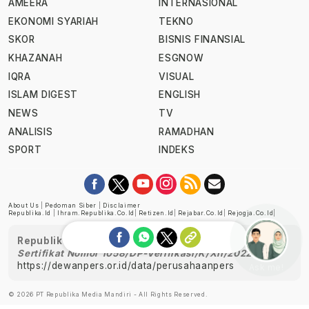
AMEERA
INTERNASIONAL
EKONOMI SYARIAH
TEKNO
SKOR
BISNIS FINANSIAL
KHAZANAH
ESGNOW
IQRA
VISUAL
ISLAM DIGEST
ENGLISH
NEWS
TV
ANALISIS
RAMADHAN
SPORT
INDEKS
About Us
|
Pedoman Siber
|
Disclaimer
Republika.id
|
Ihram.republika.co.id
|
Retizen.id
|
Rejabar.co.id
|
Rejogja.co.id
|
Republika telah diverifikasi oleh Dewan Pers
Sertifikat Nomor 1058/DP-Verifikasi/K/XII/2022
https://dewanpers.or.id/data/perusahaanpers
Ask me!
© 2026 PT Republika Media Mandiri - All Rights Reserved.